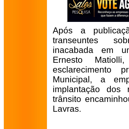
Após a publicaç
transeuntes so
inacabada em u
Ernesto Matiol
esclarecimento p
Municipal, a emp
implantação dos 
trânsito encaminh
Lavras.