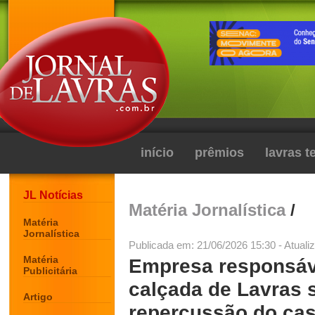
início
prêmios
lavras 
JL Notícias
Matéria Jornalística
/
Matéria
Jornalística
Publicada em: 21/06/2026 15:30 - Atuali
Matéria
Empresa responsáv
Publicitária
calçada de Lavras 
Artigo
repercussão do ca