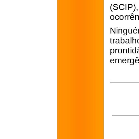
(SCIP
ocorrên
Ningué
trabal
pront
emergê