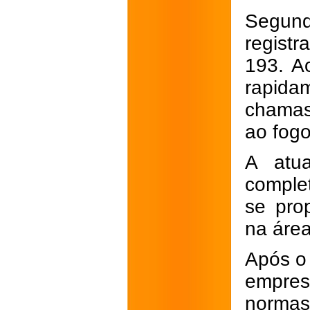
Segun
regist
193. Ao
rapid
chamas
ao fogo
A atua
comple
se pro
na área
Após o 
empres
normas