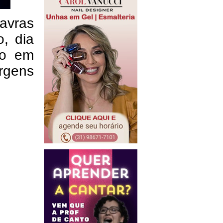
avras
, dia
io em
rgens