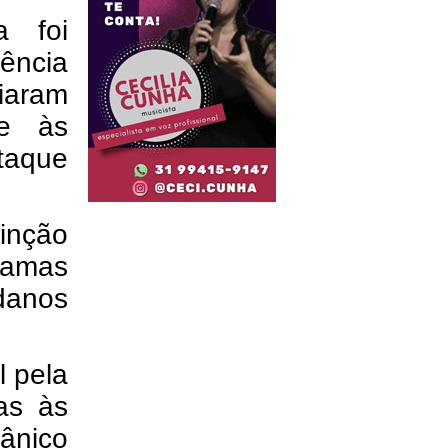
a foi
gência
ciaram
te às
ataque
inção
hamas
danos
l pela
as às
ânico