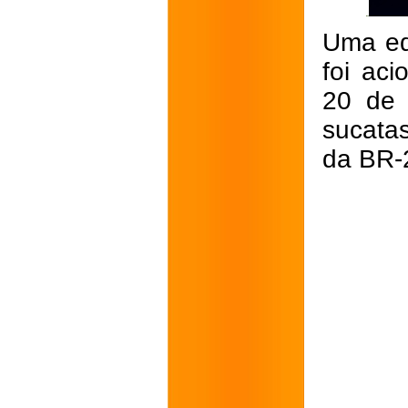
Uma eq
foi ac
20 de 
sucata
da BR-