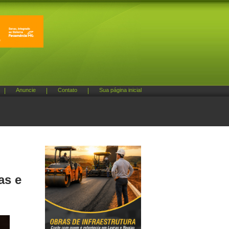
|
Anuncie
|
Contato
|
Sua página inicial
as e