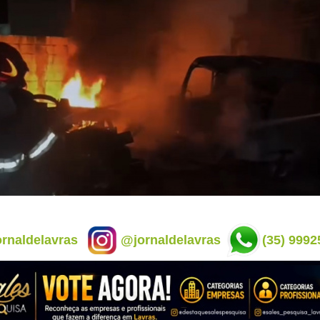
rnaldelavras
@jornaldelavras
(35) 9992