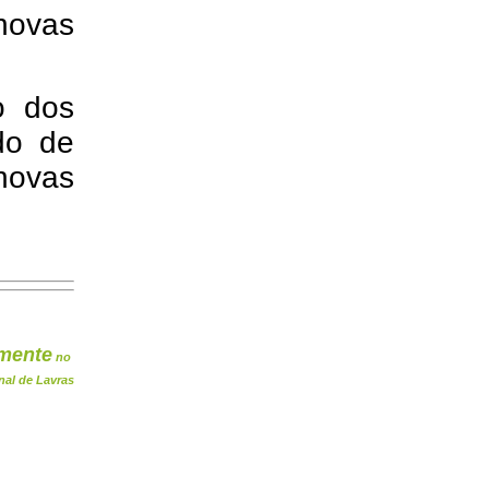
novas
o dos
do de
ovas
mente
no
nal de Lavras