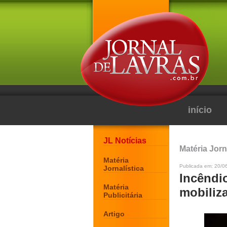
início
JL Notícias
Matéria Jorn
Matéria
Publicada em: 20/0
Jornalística
Incêndi
Matéria
mobiliz
Publicitária
Artigo