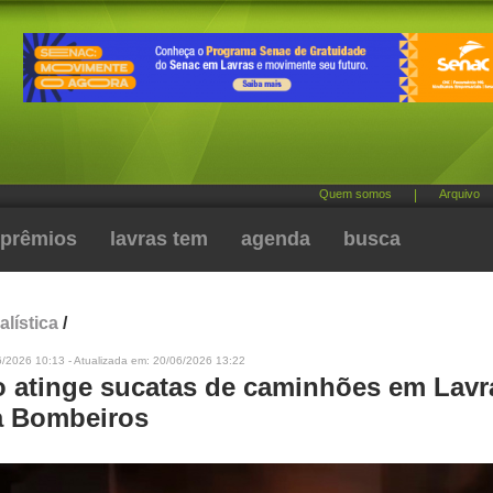
Quem somos
|
Arquivo
prêmios
lavras tem
agenda
busca
alística
/
6/2026 10:13 - Atualizada em: 20/06/2026 13:22
o atinge sucatas de caminhões em Lavr
a Bombeiros