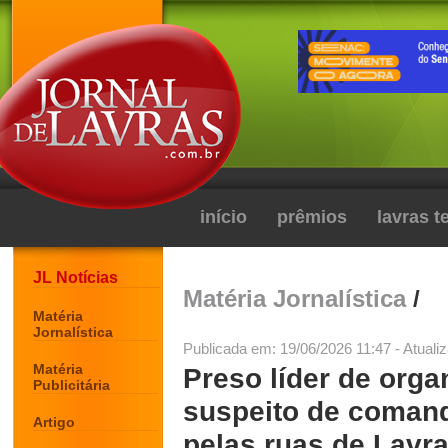
início
prêmios
lavras 
JL Notícias
Matéria Jornalística
/
Matéria
Jornalística
Publicada em: 19/06/2026 11:47 - Atuali
Matéria
Preso líder de org
Publicitária
suspeito de coman
Artigo
pelas ruas de Lavra