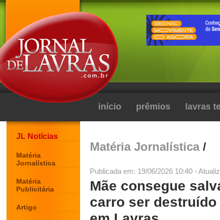
início
prêmios
lavras 
JL Notícias
Matéria Jornalística
/
Matéria
Jornalística
Publicada em: 19/06/2026 10:40 - Atuali
Matéria
Mãe consegue salvar
Publicitária
carro ser destruído
Artigo
em Lavras