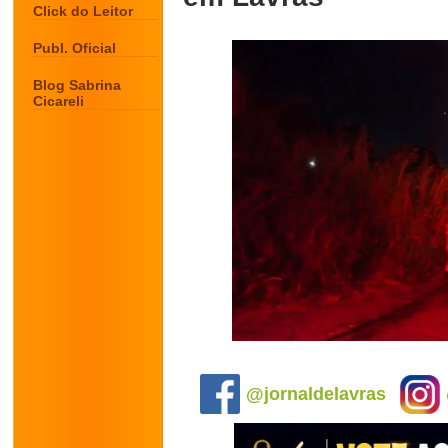
Click do Leitor
Publ. Oficial
Blog Sabrina
Cicareli
.
@jornaldelavras