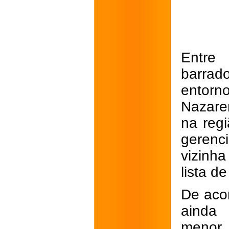
Entre
barrad
entor
Nazaren
na reg
gerenc
vizinh
lista de
De acor
ainda 
menor