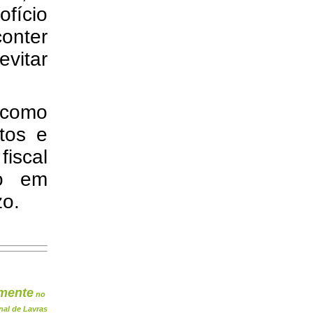
fício
conter
evitar
 como
itos e
fiscal
ão em
zo.
mente
no
nal de Lavras