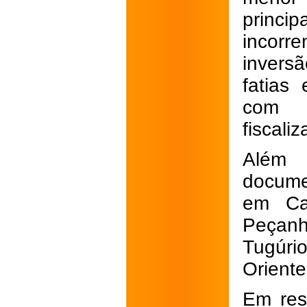
princ
incorr
invers
fatias
com f
fiscaliz
Além 
documen
em Cap
Peçan
Tugúri
Oriente
Em res