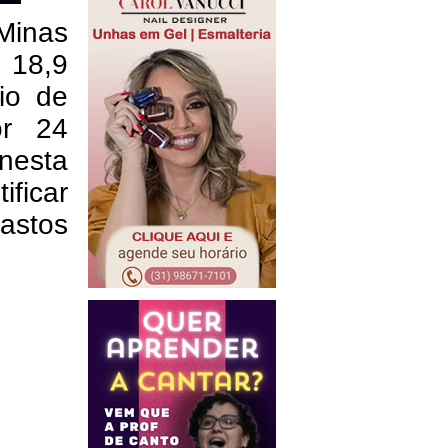
Minas
 18,9
io de
or 24
 nesta
ificar
gastos