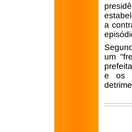
presi
estabel
a contr
episódi
Segund
um "fre
prefeit
e os s
detrime