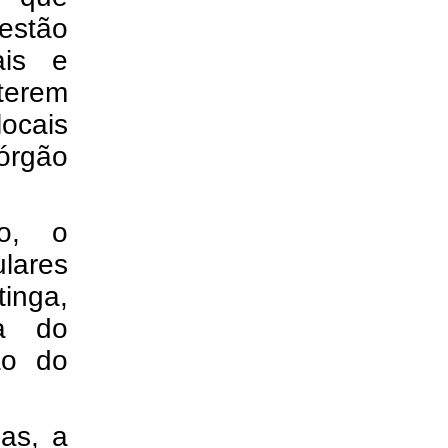
estão
ais e
terem
ocais
rgão
o, o
ulares
inga,
ra do
ão do
das, a