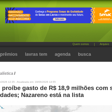
Quem somos
|
Arquivo
prêmios
lavras tem
agenda
busca
alística
/
6/2026 12:35 - Atualizada em: 19/06/2026 14:55
proíbe gasto de R$ 18,9 milhões com
dades; Nazareno está na lista