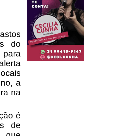
astos
os do
 para
alerta
locais
no, a
ura na
ação é
os de
i que