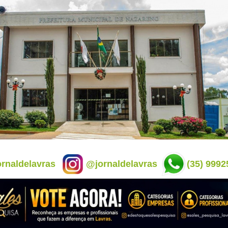
rnaldelavras
@jornaldelavras
(35) 9992