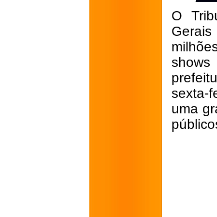
O Trib
Gerais
milhõe
shows 
prefeit
sexta-f
uma gra
público