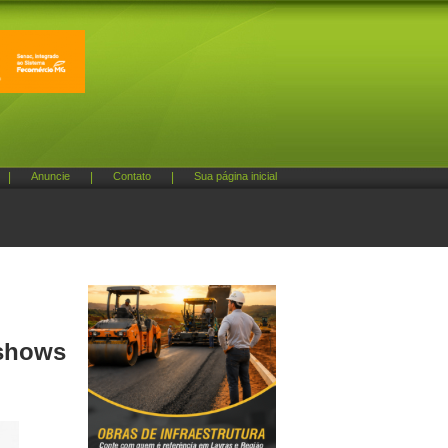
|
Anuncie
|
Contato
|
Sua página inicial
 shows