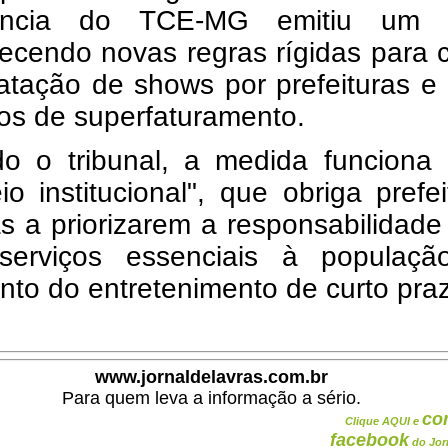
dência do TCE-MG emitiu um o
ecendo novas regras rígidas para 
atação de shows por prefeituras e 
os de superfaturamento.
o o tribunal, a medida funciona
io institucional", que obriga prefe
as a priorizarem a responsabilidade 
erviços essenciais à populaç
nto do entretenimento de curto pra
www.jornaldelavras.com.br
Para quem leva a informação a sério.
co
Clique AQUI e
facebook
do Jor