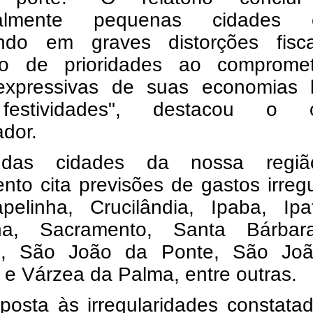
ipalmente pequenas cidades 
endo em graves distorções fisc
ão de prioridades ao comprome
 expressivas de suas economias l
estividades", destacou o ó
ador.
das cidades da nossa regiã
to cita previsões de gastos irreg
elinha, Crucilândia, Ipaba, Ipat
ha, Sacramento, Santa Bárba
o, São João da Ponte, São Jo
 e Várzea da Palma, entre outras.
posta às irregularidades constata