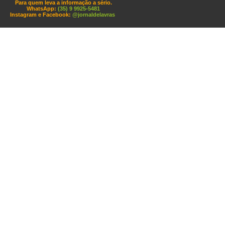
Para quem leva a informação a sério.
WhatsApp:
(35) 9 9925-5481
Instagram e Facebook:
@jornaldelavras