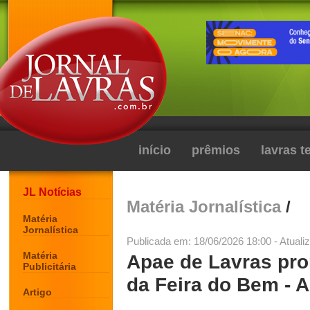
início
prêmios
lavras 
JL Notícias
Matéria Jornalística
/
Matéria
Jornalística
Publicada em: 18/06/2026 18:00 - Atuali
Matéria
Apae de Lavras pr
Publicitária
da Feira do Bem - A
Artigo