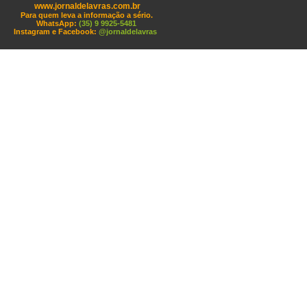
www.jornaldelavras.com.br
Para quem leva a informação a sério.
WhatsApp:
(35) 9 9925-5481
Instagram e Facebook:
@jornaldelavras