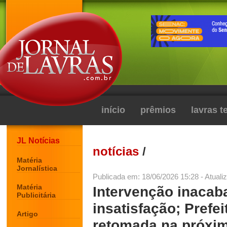
início
prêmios
lavras 
JL Notícias
notícias
/
Matéria
Jornalística
Publicada em: 18/06/2026 15:28 - Atuali
Matéria
Intervenção inacab
Publicitária
insatisfação; Prefe
Artigo
retomada na próxi