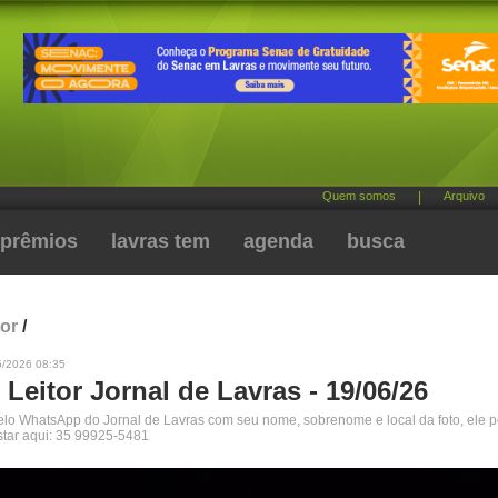
Quem somos
|
Arquivo
prêmios
lavras tem
agenda
busca
tor
/
6/2026 08:35
 Leitor Jornal de Lavras - 19/06/26
pelo WhatsApp do Jornal de Lavras com seu nome, sobrenome e local da foto, ele 
star aqui: 35 99925-5481