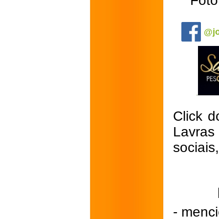
Foto
.
@jo
Click d
Lavras
sociais
- menci