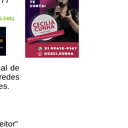
.77
5.5481
nal de
redes
res.
eitor"