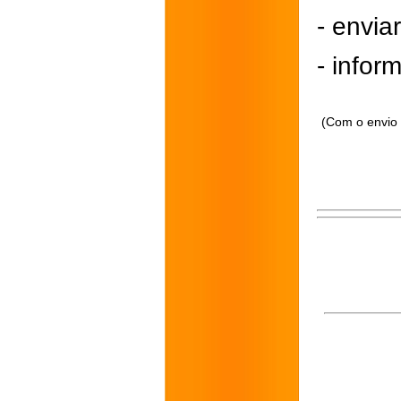
- envi
- inform
(Com o envio 