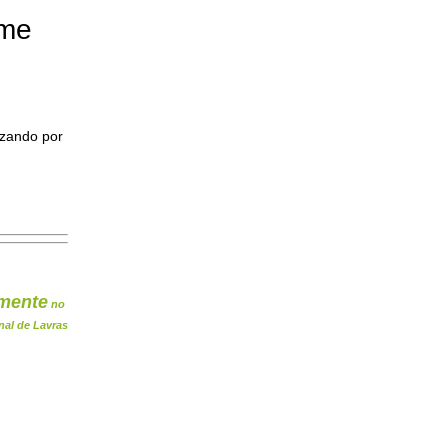
ome
izando por
mente
no
nal de Lavras