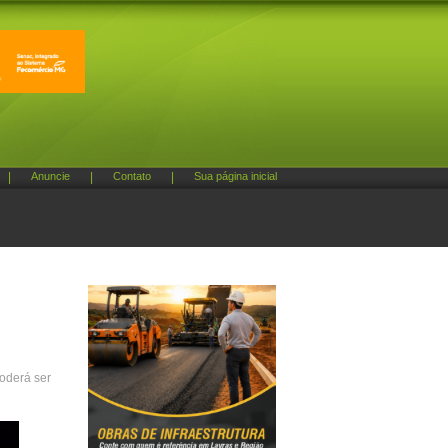
|
Anuncie
|
Contato
|
Sua página inicial
poderá ser