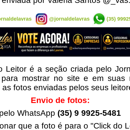
 enviada por Valéria Santos @_vas
rnaldelavras
@jornaldelavras
(35) 9992
o Leitor é a seção criada pelo Jor
 para mostrar no site e em suas 
, as fotos enviadas pelos seus leito
Envio de fotos:
pelo WhatsApp
(35) 9 9925-5481
onar que a foto é para o "Click do L