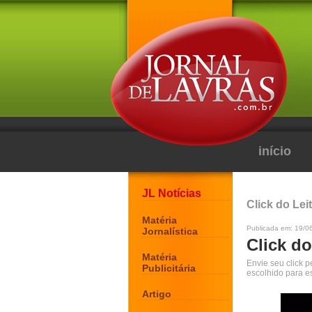
início
JL Notícias
Click do Lei
Matéria
Publicada em: 19/0
Jornalística
Click do
Matéria
Envie seu click 
Publicitária
escolhido para e
Artigo