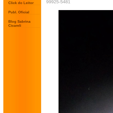
99925-5481
Click do Leitor
Publ. Oficial
Blog Sabrina
Cicareli