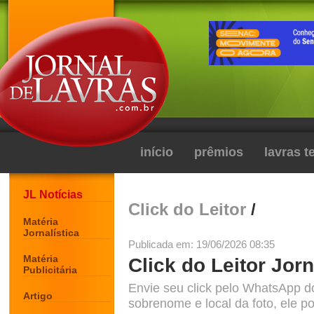
início
prêmios
lavras 
JL Notícias
Click do Leitor
/
Matéria
Jornalística
Publicada em: 19/06/2026 08:35
Matéria
Click do Leitor Jorn
Publicitária
Envie seu click pelo WhatsApp d
Artigo
sobrenome e local da foto, ele po