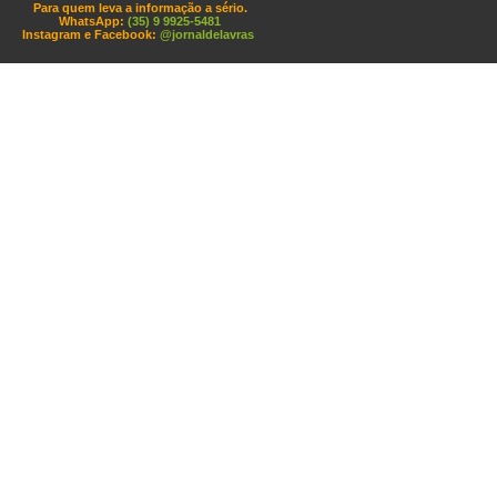
Para quem leva a informação a sério.
WhatsApp:
(35) 9 9925-5481
Instagram e Facebook:
@jornaldelavras