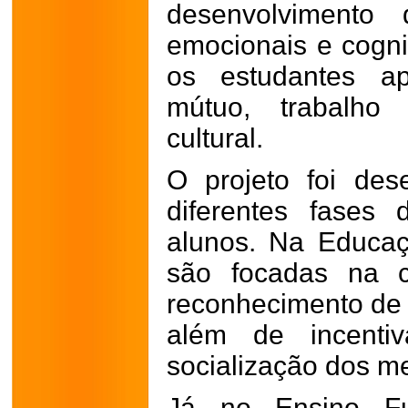
desenvolvimento 
emocionais e cognit
os estudantes ap
mútuo, trabalho 
cultural.
O projeto foi de
diferentes fases
alunos. Na Educaçã
são focadas na c
reconhecimento de 
além de incenti
socialização dos m
Já no Ensino Fu