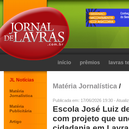
início
prêmios
lavras 
JL Notícias
Matéria Jornalística
/
Matéria
Jornalística
Publicada em: 17/06/2026 19:30 - Atuali
Matéria
Escola José Luiz de
Publicitária
com projeto que u
Artigo
cidadania em Lavras