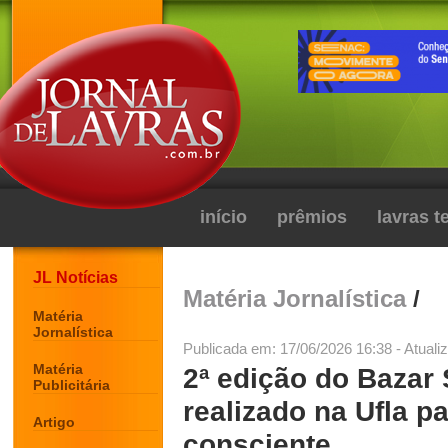
início
prêmios
lavras 
JL Notícias
Matéria Jornalística
/
Matéria
Jornalística
Publicada em: 17/06/2026 16:38 - Atuali
Matéria
2ª edição do Bazar 
Publicitária
realizado na Ufla p
Artigo
consciente