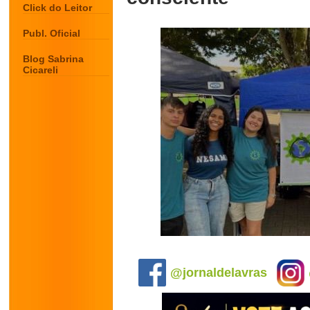
Click do Leitor
Publ. Oficial
Blog Sabrina
Cicareli
.
@jornaldelavras