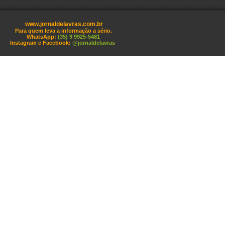
www.jornaldelavras.com.br
Para quem leva a informação a sério.
WhatsApp:
(35) 9 9925-5481
Instagram e Facebook:
@jornaldelavras