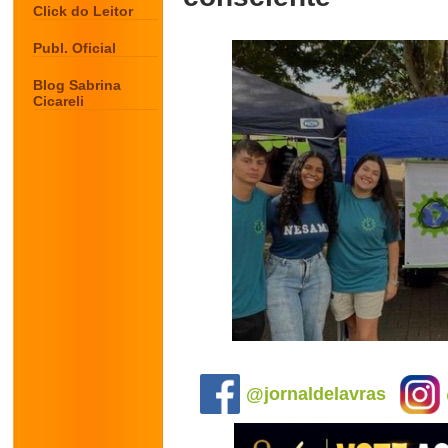
Click do Leitor
Publ. Oficial
Blog Sabrina
Cicareli
.
@jornaldelavras