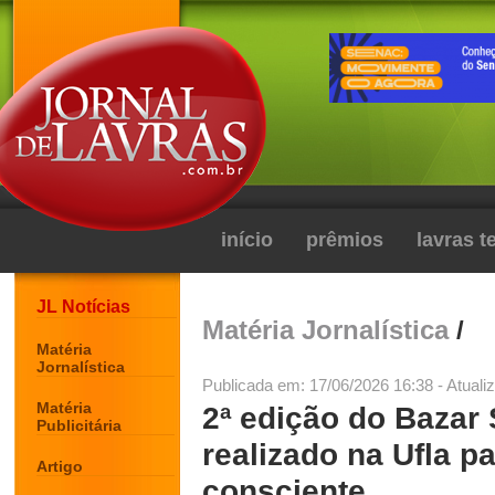
início
prêmios
lavras 
JL Notícias
Matéria Jornalística
/
Matéria
Jornalística
Publicada em: 17/06/2026 16:38 - Atuali
Matéria
2ª edição do Bazar 
Publicitária
realizado na Ufla p
Artigo
consciente