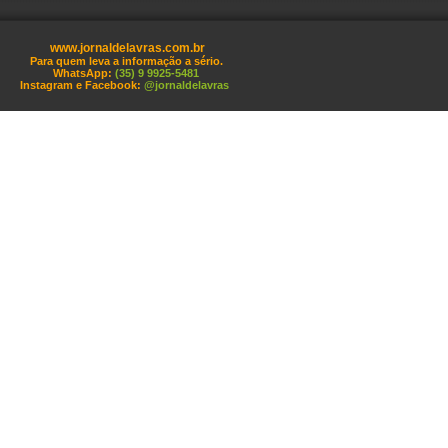
www.jornaldelavras.com.br
Para quem leva a informação a sério.
WhatsApp:
(35) 9 9925-5481
Instagram e Facebook:
@jornaldelavras