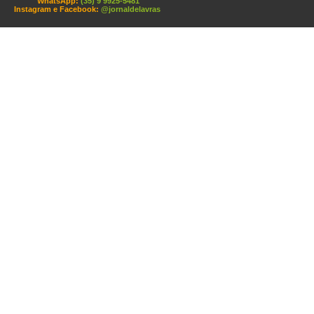
WhatsApp:
(35) 9 9925-5481
Instagram e Facebook:
@jornaldelavras