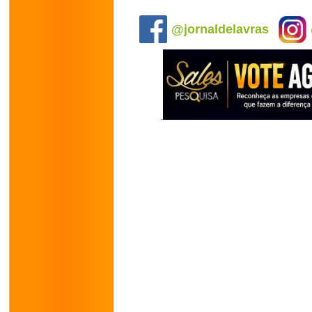
.
@jornaldelavras