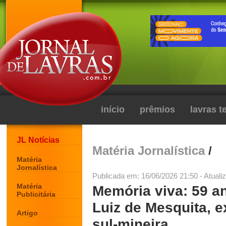
início
prêmios
lavras 
JL Notícias
Matéria Jornalística
/
Matéria
Jornalística
Publicada em: 16/06/2026 21:50 - Atuali
Matéria
Memória viva: 59 a
Publicitária
Luiz de Mesquita, e
Artigo
sul-mineira