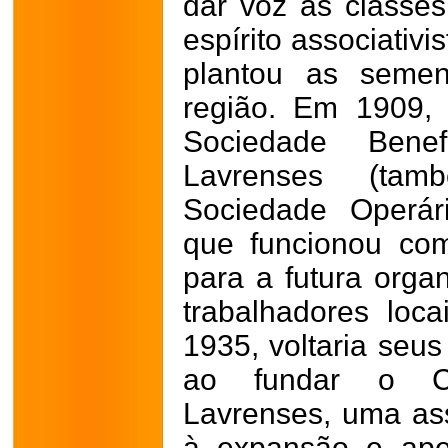
dar voz às classe
espírito associativi
plantou as semen
região. Em 1909, 
Sociedade Benef
Lavrenses (ta
Sociedade Operári
que funcionou co
para a futura orga
trabalhadores loc
1935, voltaria seus
ao fundar o Ce
Lavrenses, uma ass
à expansão e ape