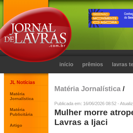
início
prêmios
lavras 
JL Notícias
Matéria Jornalística
/
Matéria
Jornalística
Publicada em: 16/06/2026 08:52 - Atuali
Matéria
Mulher morre atrope
Publicitária
Lavras a Ijaci
Artigo