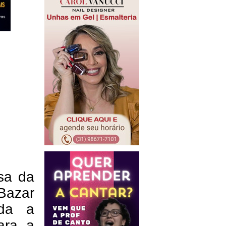
sa da
Bazar
oda a
ara a