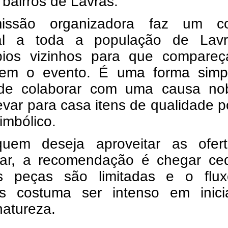
bairros de Lavras.
issão organizadora faz um co
al a toda a população de Lav
pios vizinhos para que compare
giem o evento. É uma forma simp
 de colaborar com uma causa no
evar para casa itens de qualidade 
imbólico.
uem deseja aproveitar as ofer
rar, a recomendação é chegar ced
 peças são limitadas e o flu
s costuma ser intenso em inicia
natureza.