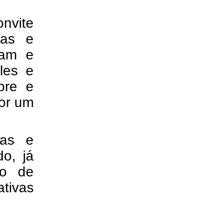
nvite
ras e
çam e
les e
bre e
por um
tas e
o, já
xo de
tivas