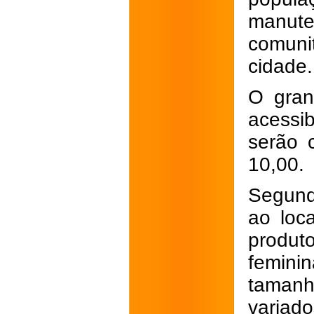
manute
comunit
cidade.
O gran
acessi
serão 
10,00.
Segund
ao loc
produ
femini
tamanh
variad