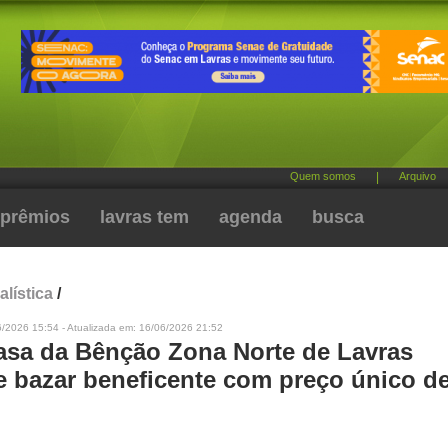
Quem somos
|
Arquivo
prêmios
lavras tem
agenda
busca
alística
/
6/2026 15:54 - Atualizada em: 16/06/2026 21:52
Casa da Bênção Zona Norte de Lavras
 bazar beneficente com preço único d