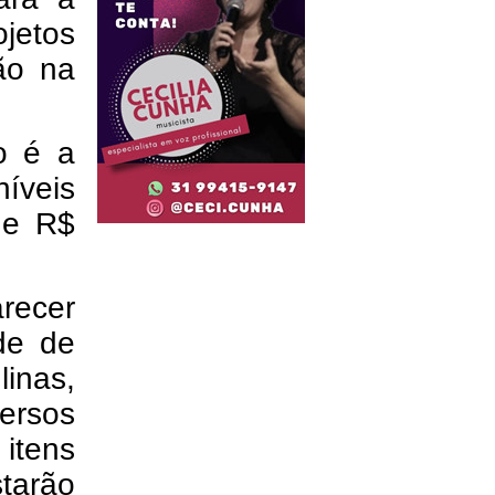
jetos
ção na
o é a
íveis
de R$
recer
de de
inas,
ersos
itens
tarão