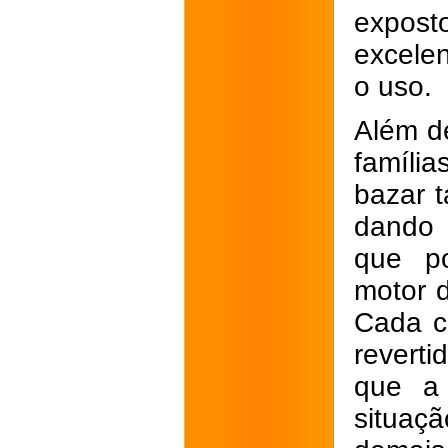
expost
excele
o uso.
Além d
famíli
bazar 
dando 
que po
motor d
Cada c
reverti
que a 
situaç