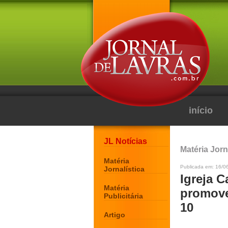
início
JL Notícias
Matéria Jorn
Matéria
Publicada em: 16/0
Jornalística
Igreja 
Matéria
promove
Publicitária
10
Artigo