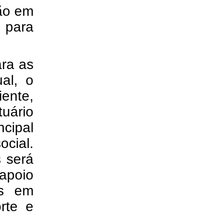
ão em
s para
ara as
ual, o
ente,
uário
cipal
ocial.
 será
 apoio
as em
rte e