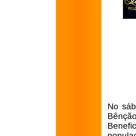
No sáb
Bênção
Benef
popula