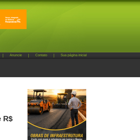
|
Anuncie
|
Contato
|
Sua página inicial
e R$