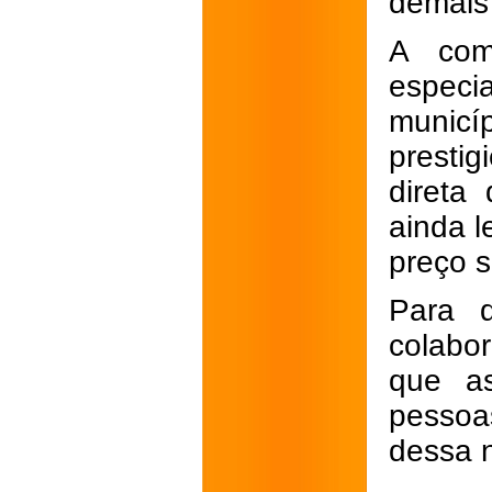
demais 
A com
especi
municí
presti
direta
ainda l
preço s
Para q
colabo
que as
pessoa
dessa 