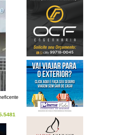
neficente
5.5481