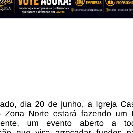
ado, dia 20 de junho, a Igreja Ca
 Zona Norte estará fazendo um 
icente, um evento aberto a t
ção que visa arrecadar fundos p