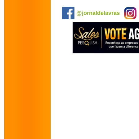
.
@jornaldelavras