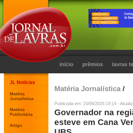
início
prêmios
lavras 
JL Notícias
Matéria Jornalística
/
Matéria
Jornalística
Publicada em: 15/06/2026 19:14 - Atuali
Matéria
Governador na reg
Publicitária
esteve em Cana Ver
Artigo
UBS