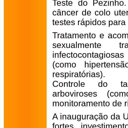
Teste do Pezinho
câncer de colo ut
testes rápidos para S
Tratamento e aco
sexualmente tra
infectocontagios
(como hipertensã
respiratórias).
Controle do t
arboviroses (c
monitoramento de r
A inauguração da U
fortes investime