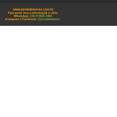
www.jornaldelavras.com.br
Para quem leva a informação a sério.
WhatsApp:
(35) 9 9925-5481
Instagram e Facebook:
@jornaldelavras