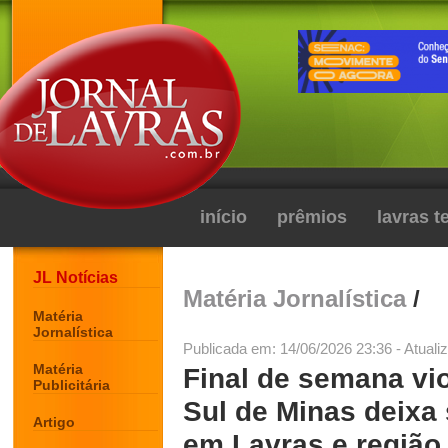
início
prêmios
lavras 
JL Notícias
Matéria Jornalística
/
Matéria
Jornalística
Publicada em: 14/06/2026 23:36 - Atuali
Matéria
Final de semana vi
Publicitária
Sul de Minas deixa 
Artigo
em Lavras e região