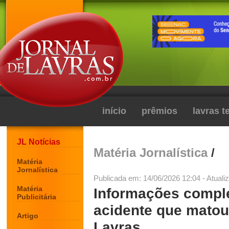
início
prêmios
lavras 
JL Notícias
Matéria Jornalística
/
Matéria
Jornalística
Publicada em: 14/06/2026 12:04 - Atuali
Matéria
Informações compl
Publicitária
acidente que mato
Artigo
Lavras