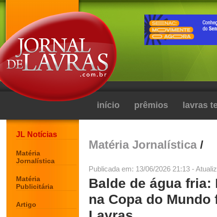
início
prêmios
lavras 
JL Notícias
Matéria Jornalística
/
Matéria
Jornalística
Publicada em: 13/06/2026 21:13 - Atuali
Matéria
Balde de água fria: 
Publicitária
na Copa do Mundo f
Artigo
Lavras