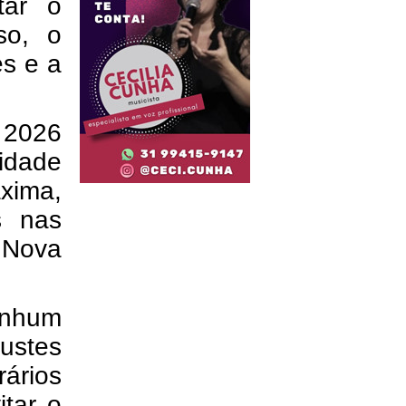
tar o
so, o
es e a
 2026
cidade
ima,
s nas
o Nova
nenhum
justes
ários
tar o