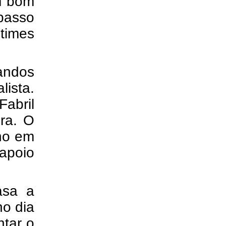
um bom
passo
 times
mandos
ista.
Fabril
ra. O
nho em
apoio
asa a
no dia
ntar o