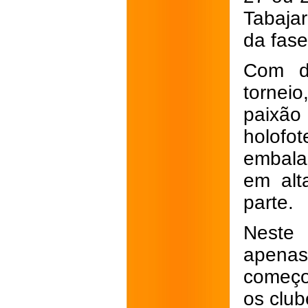
Tabaja
da fase
Com do
tornei
paixão
holofo
embalad
em alt
parte.
Neste 
apenas
começo
os clu