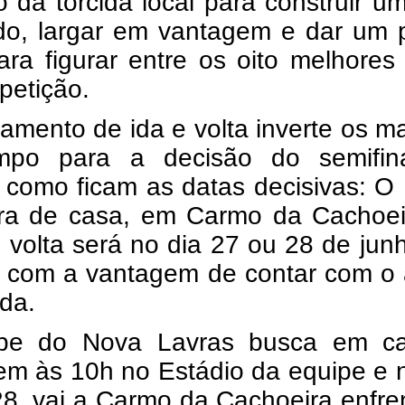
 da torcida local para construir 
ado, largar em vantagem e dar um 
ara figurar entre os oito melhores
petição.
amento de ida e volta inverte os 
po para a decisão do semifinal
 como ficam as datas decisivas: O 
ora de casa, em Carmo da Cachoei
 volta será no dia 27 ou 28 de ju
, com a vantagem de contar com o 
ida.
pe do Nova Lavras busca em c
em às 10h no Estádio da equipe e 
8, vai a Carmo da Cachoeira enfre