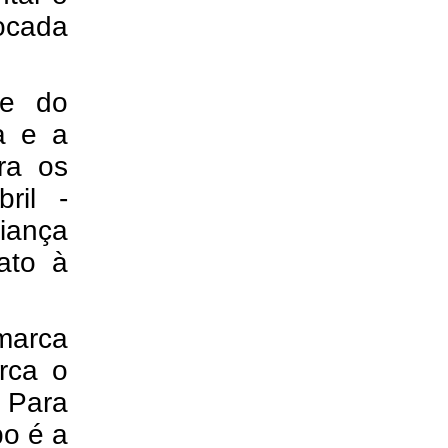
ocada
te do
ia e a
ra os
ril -
fiança
ato à
marca
rca o
. Para
po é a