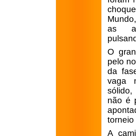
choque
Mundo, 
as ar
pulsan
O gran
pelo n
da fas
vaga 
sólido,
não é 
aponta
torneio
A cami