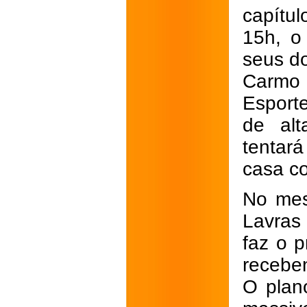
capítu
15h, o 
seus do
Carmo
Esporte
de alt
tentar
casa c
No mes
Lavras 
faz o p
recebe
O plan