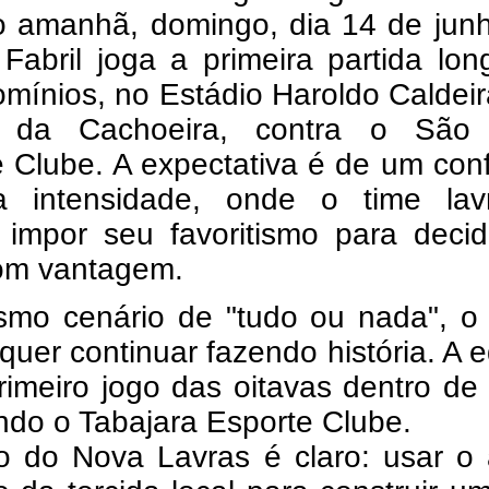
lo amanhã, domingo, dia 14 de jun
Fabril joga a primeira partida lo
mínios, no Estádio Haroldo Caldei
 da Cachoeira, contra o São
 Clube. A expectativa é de um con
a intensidade, onde o time lav
á impor seu favoritismo para deci
om vantagem.
mo cenário de "tudo ou nada", o
quer continuar fazendo história. A 
rimeiro jogo das oitavas dentro de
ndo o Tabajara Esporte Clube.
o do Nova Lavras é claro: usar o 