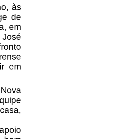
ho, às
nge de
ra, em
 José
fronto
rense
dir em
 Nova
equipe
 casa,
apoio