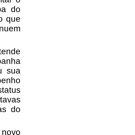
pa do
do que
inuem
tende
panha
u sua
enho
status
tavas
as do
 novo