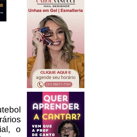
tebol
rários
al, o