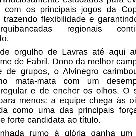
 com os principais jogos da Co
trazendo flexibilidade e garantin
quibancadas regionais cont
do.
de orgulho de Lavras até aqui a
ome de Fabril. Dono da melhor cam
e de grupos, o Alvinegro carimbo
no mata-mata com um desemp
 regular e de encher os olhos. O 
para menos: a equipe chega às oi
da como uma das principais forç
 e forte candidata ao título.
nhada rumo à glória ganha um