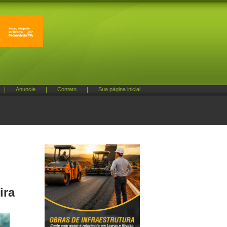
|
Anuncie
|
Contato
|
Sua página inicial
ira