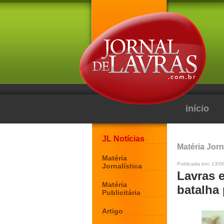
início
JL Notícias
Matéria Jorn
Matéria
Publicada em: 13/0
Jornalística
Lavras 
Matéria
batalha 
Publicitária
Artigo