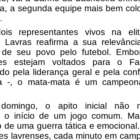
ra, a segunda equipe mais bem col
.
is representantes vivos na eli
o, Lavras reafirma a sua relevânc
 de seu povo pelo futebol. Embo
tes estejam voltados para o Fab
o pela liderança geral e pela con
a -, o mata-mata é um campeon
domingo, o apito inicial não 
 o início de um jogo comum. Ma
 de uma guerra tática e emocional
bes lavrenses, cada minuto em cam