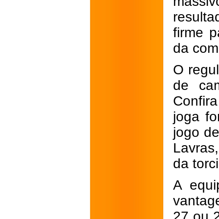
massivo
result
firme p
da com
O regul
de cam
Confira
joga f
jogo de
Lavras
da torc
A equi
vantag
27 ou 2