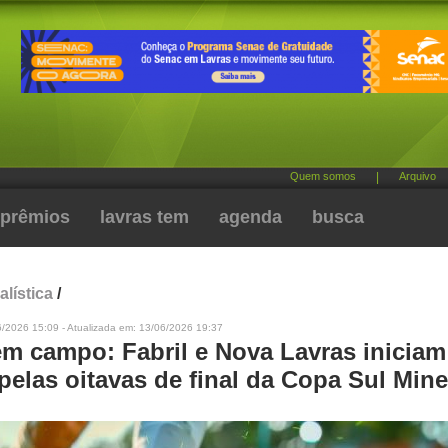
Quem somos
|
Arquivo
prêmios
lavras tem
agenda
busca
alística
/
6/2026 15:09 - Atualizada em: 13/06/2026 19:37
em campo: Fabril e Nova Lavras iniciam
pelas oitavas de final da Copa Sul Mine