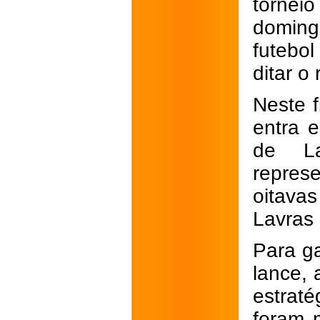
tornei
doming
futebol
ditar o
Neste 
entra e
de La
repres
oitavas
Lavras 
Para g
lance, 
estrat
foram 