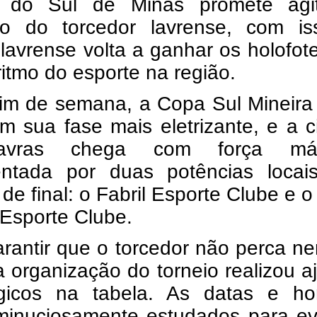
o do Sul de Minas promete agi
o do torcedor lavrense, com is
 lavrense volta a ganhar os holofot
 ritmo do esporte na região.
fim de semana, a Copa Sul Mineira
m sua fase mais eletrizante, e a 
vras chega com força máx
entada por duas potências locai
 de final: o Fabril Esporte Clube e 
Esporte Clube.
arantir que o torcedor não perca 
a organização do torneio realizou a
égicos na tabela. As datas e hor
minuciosamente estudados para evi