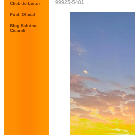
99925-5481
Click do Leitor
Publ. Oficial
Blog Sabrina
Cicareli