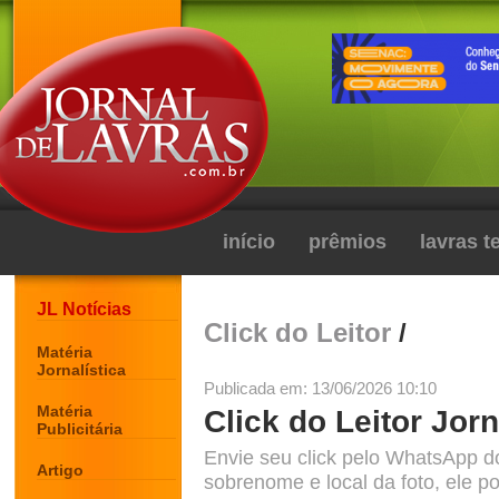
início
prêmios
lavras 
JL Notícias
Click do Leitor
/
Matéria
Jornalística
Publicada em: 13/06/2026 10:10
Matéria
Click do Leitor Jorn
Publicitária
Envie seu click pelo WhatsApp d
Artigo
sobrenome e local da foto, ele po