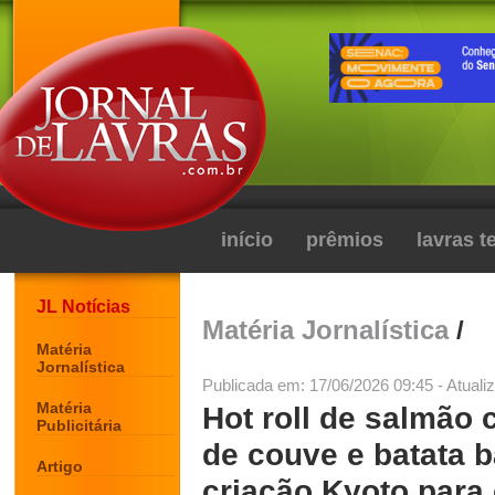
início
prêmios
lavras 
JL Notícias
Matéria Jornalística
/
Matéria
Jornalística
Publicada em: 17/06/2026 09:45 - Atuali
Matéria
Hot roll de salmão
Publicitária
de couve e batata b
Artigo
criação Kyoto para 