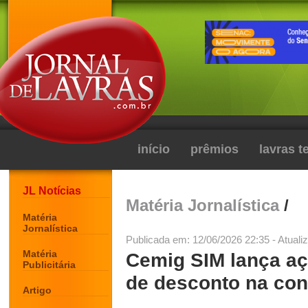
início
prêmios
lavras 
JL Notícias
Matéria Jornalística
/
Matéria
Jornalística
Publicada em: 12/06/2026 22:35 - Atuali
Matéria
Cemig SIM lança aç
Publicitária
de desconto na con
Artigo