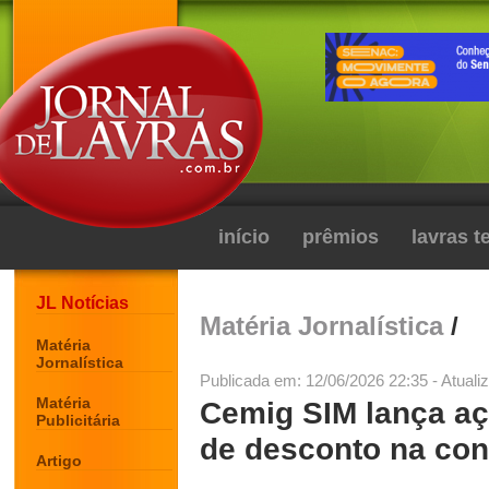
início
prêmios
lavras 
JL Notícias
Matéria Jornalística
/
Matéria
Jornalística
Publicada em: 12/06/2026 22:35 - Atuali
Matéria
Cemig SIM lança aç
Publicitária
de desconto na con
Artigo