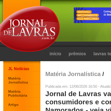
início
prêmios
lavras 
JL Notícias
Matéria Jornalística
/
Matéria
Jornalística
Publicada em: 12/06/2026 16:50 - Atuali
Matéria
Jornal de Lavras va
Publicitária
consumidores e com
Artigo
Namorados - veja v