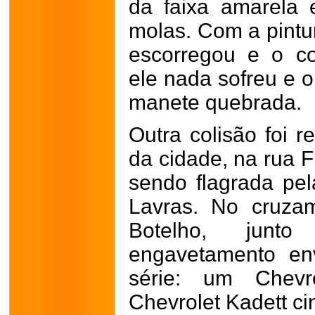
da faixa amarela
molas. Com a pintu
escorregou e o co
ele nada sofreu e 
manete quebrada.
Outra colisão foi 
da cidade, na rua F
sendo flagrada pe
Lavras. No cruza
Botelho, junt
engavetamento en
série: um Chevr
Chevrolet Kadett ci