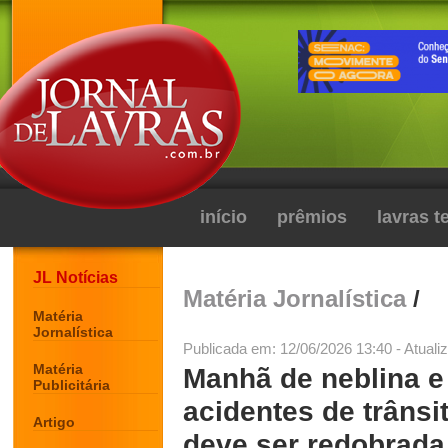
início
prêmios
lavras 
JL Notícias
Matéria Jornalística
/
Matéria
Jornalística
Publicada em: 12/06/2026 13:40 - Atuali
Matéria
Manhã de neblina e
Publicitária
acidentes de trânsi
Artigo
deve ser redobrada