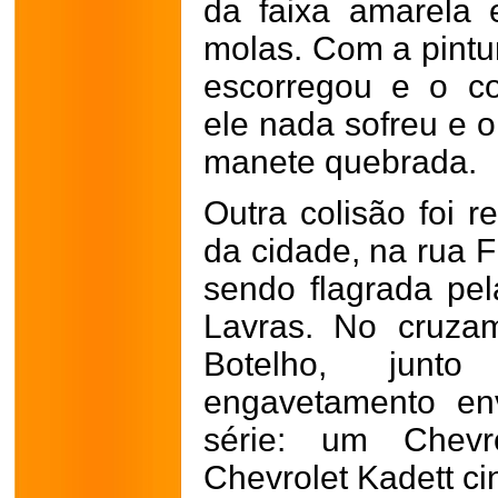
da faixa amarela
molas. Com a pintu
escorregou e o co
ele nada sofreu e 
manete quebrada.
Outra colisão foi 
da cidade, na rua F
sendo flagrada pe
Lavras. No cruza
Botelho, junt
engavetamento en
série: um Chevr
Chevrolet Kadett ci