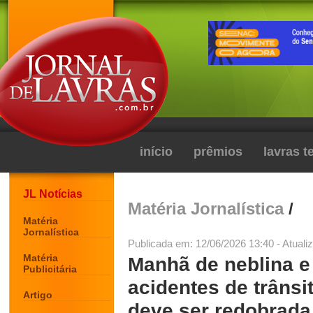
início
prêmios
lavras 
JL Notícias
Matéria Jornalística
/
Matéria
Jornalística
Publicada em: 12/06/2026 13:40 - Atuali
Matéria
Manhã de neblina e
Publicitária
acidentes de trânsi
Artigo
deve ser redobrada