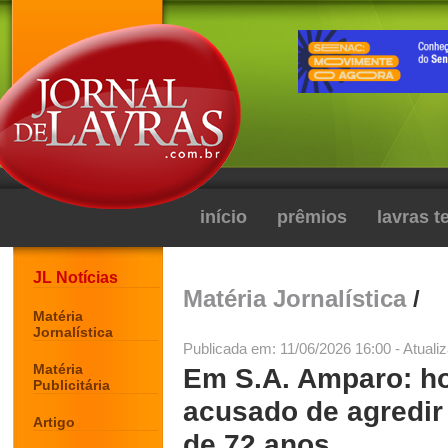
início
prêmios
lavras 
JL Notícias
Matéria Jornalística
/
Matéria
Jornalística
Publicada em: 11/06/2026 16:00 - Atuali
Matéria
Em S.A. Amparo: h
Publicitária
acusado de agredir
Artigo
de 72 anos