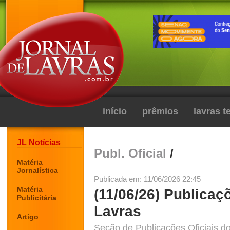
início
prêmios
lavras 
JL Notícias
Publ. Oficial
/
Matéria
Jornalística
Publicada em: 11/06/2026 22:45
Matéria
(11/06/26) Publicaç
Publicitária
Lavras
Artigo
Seção de Publicações Oficiais do 