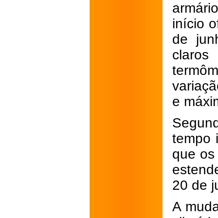
armári
início 
de jun
claros
termôm
variaç
e máxi
Segund
tempo i
que os
estend
20 de j
A muda