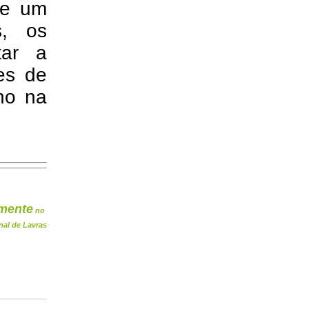
de um
s, os
tar a
es de
eno na
mente
no
nal de Lavras