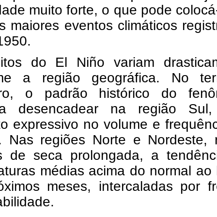
dade muito forte, o que pode colocá
os maiores eventos climáticos regis
1950.
itos do El Niño variam drastica
me a região geográfica. No terri
eiro, o padrão histórico do fen
ma desencadear na região Sul
o expressivo no volume e frequênc
. Nas regiões Norte e Nordeste, r
s de seca prolongada, a tendênc
aturas médias acima do normal ao 
óximos meses, intercaladas por fr
abilidade.