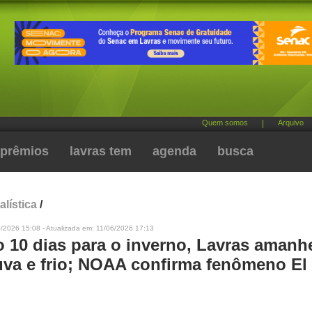
Quem somos
|
Arquivo
prêmios
lavras tem
agenda
busca
alística
/
/2026 15:08 - Atualizada em: 11/06/2026 17:13
o 10 dias para o inverno, Lavras amanh
va e frio; NOAA confirma fenômeno El