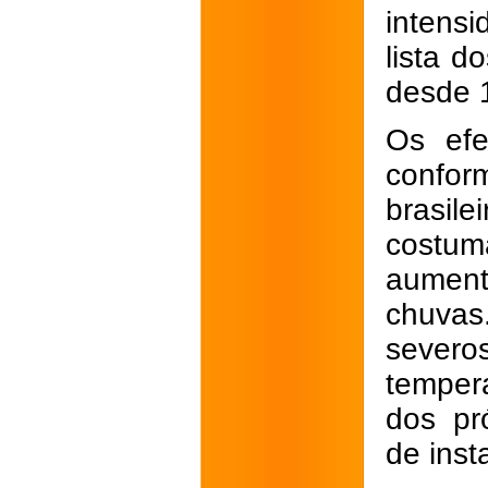
intensi
lista d
desde 
Os efe
confor
brasil
costu
aument
chuvas
severo
temper
dos pr
de inst