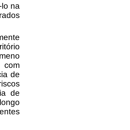
-lo na
trados
mente
tório
ômeno
, com
ia de
iscos
ia de
longo
entes