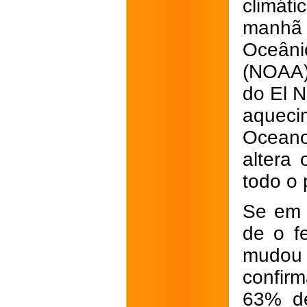
climát
manhã 
Oceâni
(NOAA)
do El N
aqueci
Oceano
altera
todo o 
Se em 
de o f
mudou 
confir
63% de