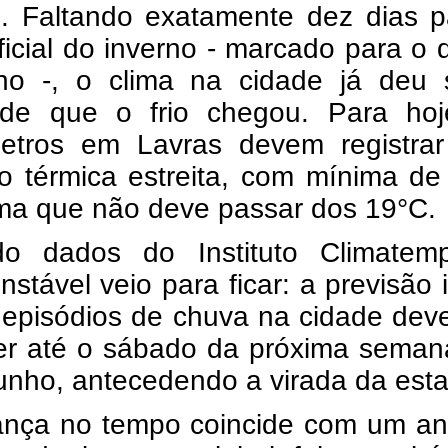
o. Faltando exatamente dez dias p
oficial do inverno - marcado para o 
ho -, o clima na cidade já deu s
 de que o frio chegou. Para hoj
etros em Lavras devem registra
ão térmica estreita, com mínima d
ma que não deve passar dos 19°C.
o dados do Instituto Climatem
nstável veio para ficar: a previsão 
 episódios de chuva na cidade dev
er até o sábado da próxima semana
unho, antecedendo a virada da est
nça no tempo coincide com um an