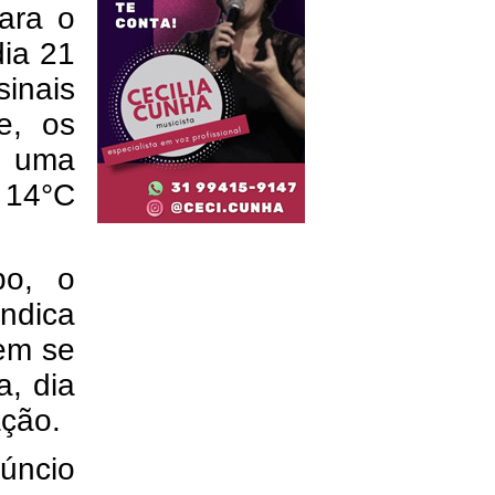
ara o
dia 21
inais
e, os
r uma
e 14°C
po, o
indica
em se
, dia
ação.
úncio