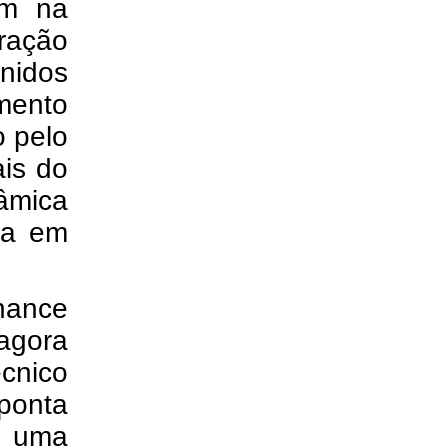
ém na
ração
nidos
imento
o pelo
ais do
âmica
ra em
hance
agora
cnico
ponta
a uma