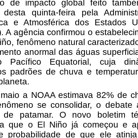
ico de impacto global feito tamb
desta quinta-feira pela Administ
ca e Atmosférica dos Estados U
. A agência confirmou o estabelec
iño, fenômeno natural caracterizad
mento anormal das águas superfici
 Pacífico Equatorial, cuja din
 os padrões de chuva e temperatu
planeta.
maio a NOAA estimava 82% de c
enômeno se consolidar, o debate 
de patamar. O novo boletim té
ma que o El Niño já começou e a
 probabilidade de que ele atinj