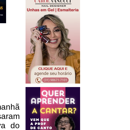
manhã
isaram
va do