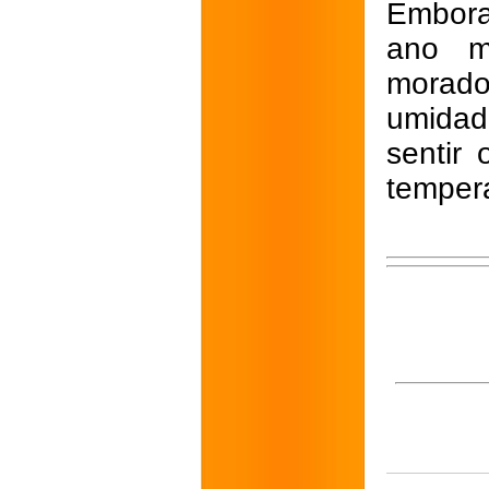
Embora
ano m
morado
umidad
sentir
tempera