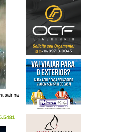
ra sair na
5.5481