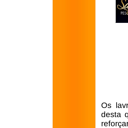
Os lav
desta q
reforç