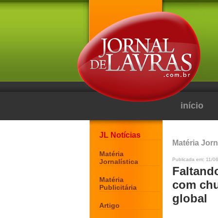
início
JL Notícias
Matéria Jorn
Matéria
Publicada em: 11/06
Jornalística
Faltand
Matéria
com chu
Publicitária
global
Artigo