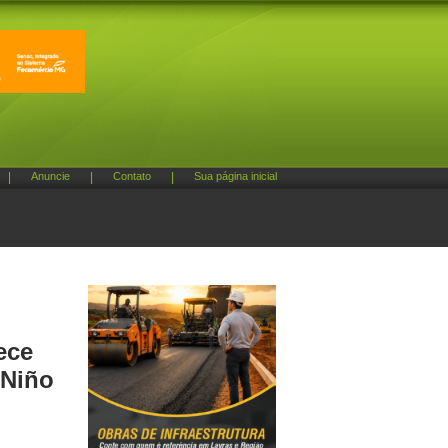
|
Anuncie
|
Contato
|
Sua página inicial
ece
 Niño