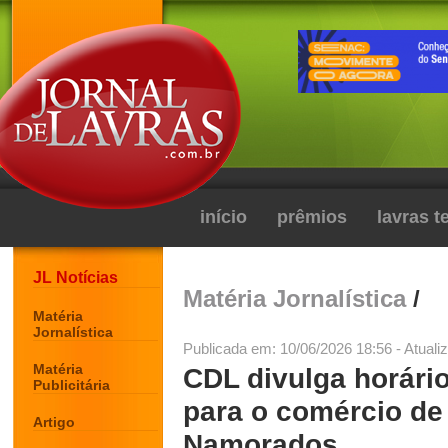
início
prêmios
lavras 
JL Notícias
Matéria Jornalística
/
Matéria
Jornalística
Publicada em: 10/06/2026 18:56 - Atuali
Matéria
CDL divulga horário
Publicitária
para o comércio de
Artigo
Namorados