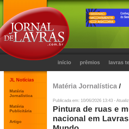
início
prêmios
lavras 
JL Notícias
Matéria Jornalística
/
Matéria
Jornalística
Publicada em: 10/06/2026 13:43 - Atuali
Matéria
Pintura de ruas e 
Publicitária
nacional em Lavras
Artigo
Mundo