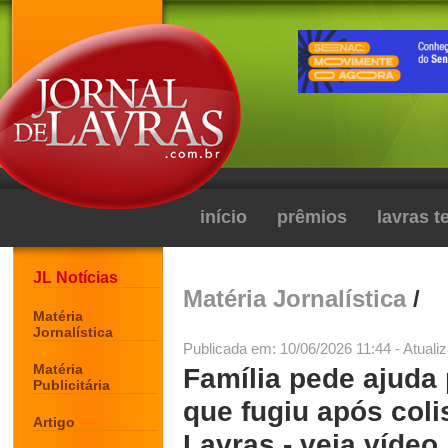
início
prêmios
lavras 
JL Notícias
Matéria Jornalística
/
Matéria
Jornalística
Publicada em: 10/06/2026 11:44 - Atuali
Matéria
Família pede ajuda 
Publicitária
que fugiu após col
Artigo
Lavras - veja vídeo