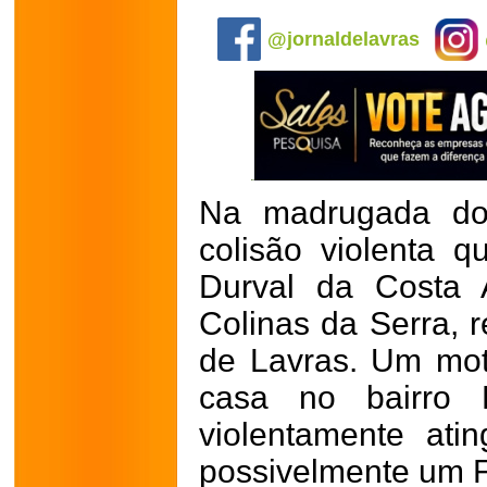
.
@jornaldelavras
Na madrugada do
colisão violenta q
Durval da Costa A
Colinas da Serra, re
de Lavras. Um mot
casa no bairro 
violentamente ati
possivelmente um Fi