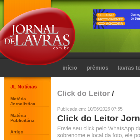
início
prêmios
lavras 
JL Notícias
Click do Leitor
/
Matéria
Jornalística
Publicada em: 10/06/2026 07:55
Matéria
Click do Leitor Jorn
Publicitária
Envie seu click pelo WhatsApp d
Artigo
sobrenome e local da foto, ele po