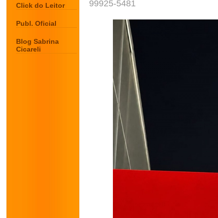
99925-5481
Click do Leitor
Publ. Oficial
Blog Sabrina
Cicareli