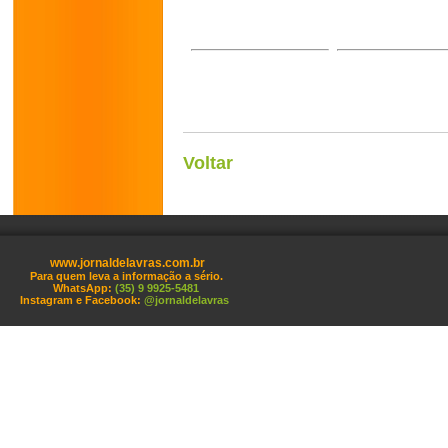
Voltar
www.jornaldelavras.com.br
Para quem leva a informação a sério.
WhatsApp:
(35) 9 9925-5481
Instagram e Facebook:
@jornaldelavras