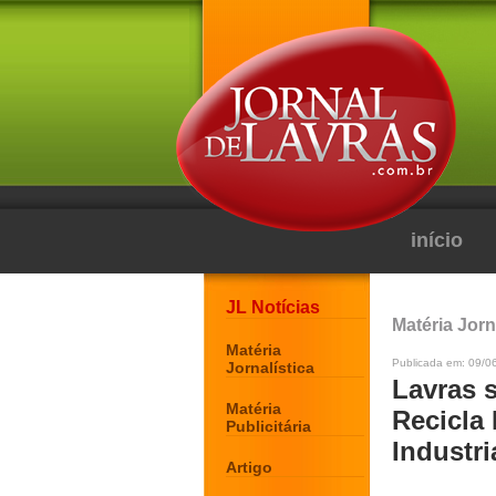
início
JL Notícias
Matéria Jorn
Matéria
Publicada em: 09/0
Jornalística
Lavras 
Matéria
Recicla
Publicitária
Industri
Artigo