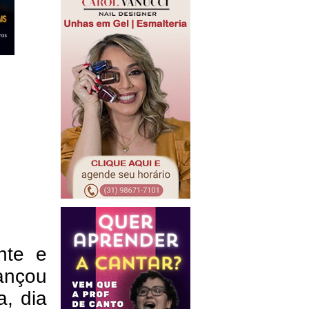
nte e
ançou
a, dia