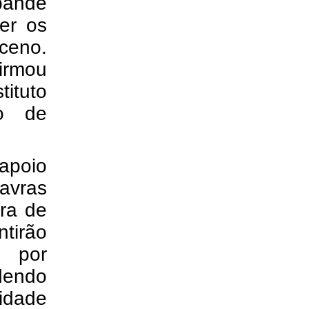
pande
er os
ceno.
firmou
tituto
to de
apoio
avras
ira de
tirão
e por
ndendo
idade