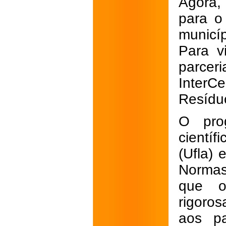
Agora,
para o
municí
Para vi
parceri
Inter
Resídu
O pro
cientí
(Ufla) 
Normas
que o
rigoro
aos pa