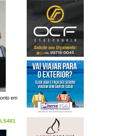
ponto em
5.5481