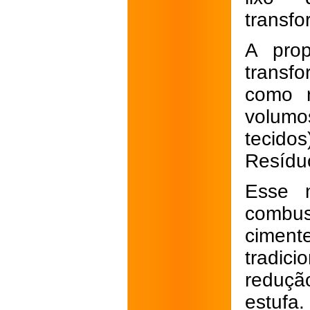
transfo
A prop
transf
como r
volumo
tecid
Resídu
Esse m
combust
cimente
tradici
reduçã
estufa