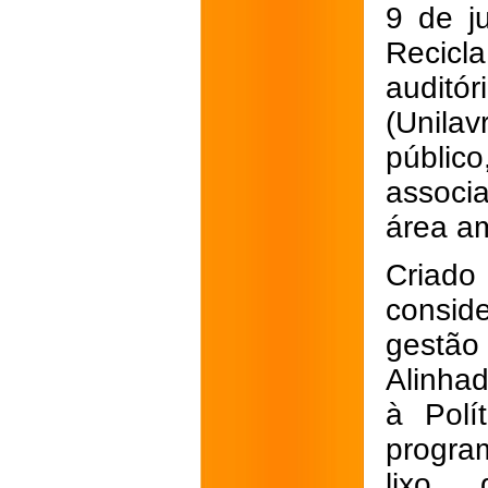
9 de j
Recicl
auditó
(Unila
públic
associ
área am
Criado
consid
gestão
Alinhad
à Polí
progra
lixo 