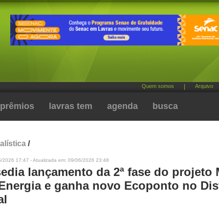
Quem somos
|
Arquivo
prêmios
lavras tem
agenda
busca
alística
/
6/2026 17:47 - Atualizada em: 09/06/2026 23:48
sedia lançamento da 2ª fase do projeto
 Energia e ganha novo Ecoponto no Dist
al