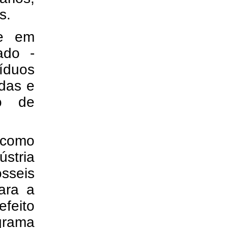
s.
te em
ado -
íduos
das e
do de
 como
ústria
ósseis
para a
feito
grama