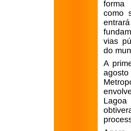
forma 
como s
entrar
fundame
vias pú
do muni
A prim
agosto
Metrop
envolv
Lagoa 
obtive
process