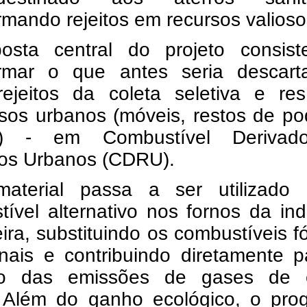
rmando rejeitos em recursos valioso
osta central do projeto consis
ormar o que antes seria descart
ejeitos da coleta seletiva e res
sos urbanos (móveis, restos de po
os) - em Combustível Deriva
os Urbanos (CDRU).
aterial passa a ser utilizado
ível alternativo nos fornos da ind
ira, substituindo os combustíveis f
onais e contribuindo diretamente 
o das emissões de gases de e
. Além do ganho ecológico, o pro