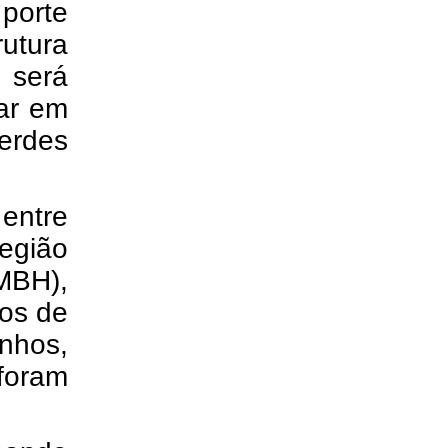
porte
utura
 será
lar em
verdes
 entre
egião
MBH),
os de
nhos,
foram