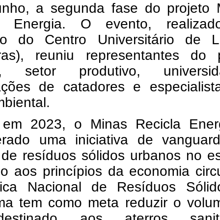
unho, a segunda fase do projeto 
a Energia. O evento, realiza
rio do Centro Universitário de L
vras), reuniu representantes do 
o, setor produtivo, universid
ações de catadores e especialist
biental.
 em 2023, o Minas Recicla Ener
erado uma iniciativa de vanguar
 de resíduos sólidos urbanos no e
o aos princípios da economia circ
tica Nacional de Resíduos Sólid
ma tem como meta reduzir o volu
destinado aos aterros sanitá