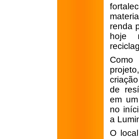
fortal
materia
renda p
hoje 
recicla
Como p
projeto
criaçã
de res
em um g
no iní
a Lumin
O loca