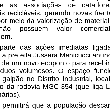
ece as associações de catador
is recicláveis, gerando novas fren
or meio da valorização de materia
não possuem valor comercia
gem.
arte das ações imediatas ligad
, a prefeita Jussara Menicucci anun
o de um novo ecoponto para recebi
íduos volumosos. O espaço funci
alpão no Distrito Industrial, loca
cio da rodovia MGC-354 (que liga 
árias).
l permitirá que a população desca