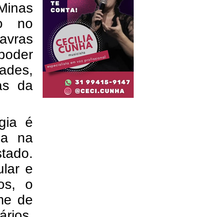
Minas
do no
avras
poder
ades,
as da
gia é
da na
stado.
ular e
os, o
me de
rios,