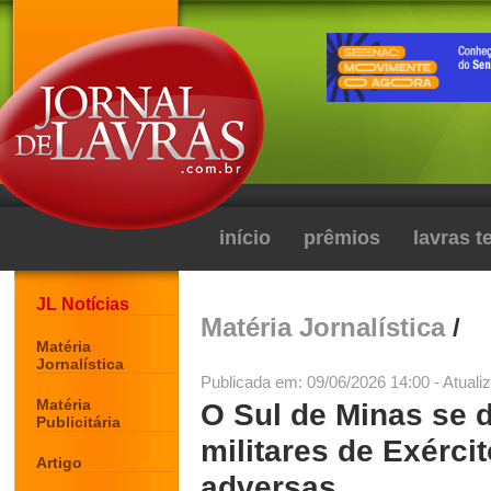
início
prêmios
lavras 
JL Notícias
Matéria Jornalística
/
Matéria
Jornalística
Publicada em: 09/06/2026 14:00 - Atuali
Matéria
O Sul de Minas se 
Publicitária
militares de Exérc
Artigo
adversas