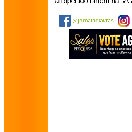
atropelado ontem na MG
.
@jornaldelavras