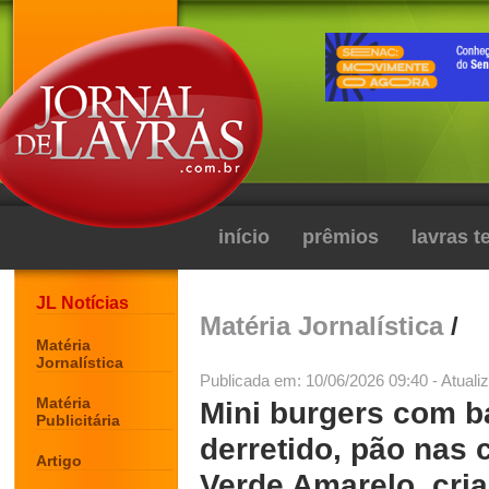
início
prêmios
lavras 
JL Notícias
Matéria Jornalística
/
Matéria
Jornalística
Publicada em: 10/06/2026 09:40 - Atuali
Matéria
Mini burgers com b
Publicitária
derretido, pão nas 
Artigo
Verde Amarelo, cri