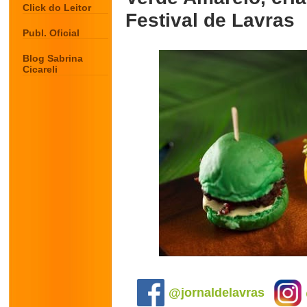
Click do Leitor
Festival de Lavras
Publ. Oficial
Blog Sabrina
Cicareli
.
@jornaldelavras