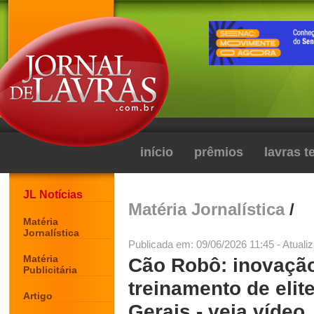
início
prêmios
lavras 
JL Notícias
Matéria Jornalística
/
Matéria
Jornalística
Publicada em: 09/06/2026 11:45 - Atuali
Matéria
Cão Robô: inovação
Publicitária
treinamento de eli
Artigo
Gerais - veja vídeo