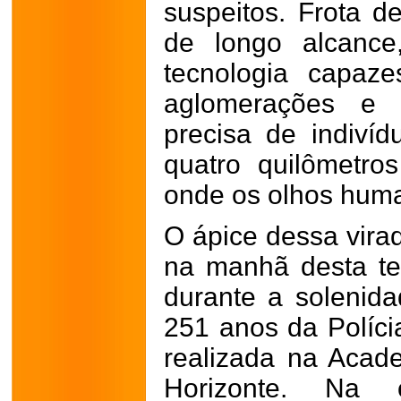
suspeitos.
Frota d
de longo alcance
tecnologia capaz
aglomerações e r
precisa de indiví
quatro quilômetro
onde os olhos hum
O ápice dessa virad
na manhã desta ter
durante a soleni
251 anos da Polícia
realizada na Aca
Horizonte. Na o