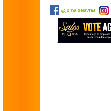
.
@jornaldelavras