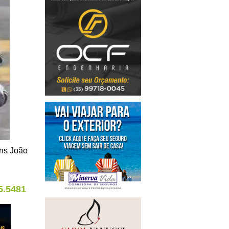
ens João
5.5481