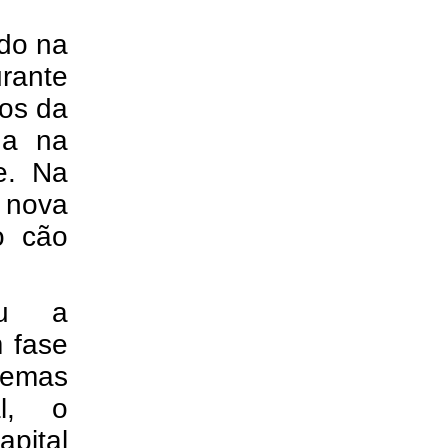
ado na
urante
os da
ada na
e. Na
s nova
o cão
ou a
 fase
temas
al, o
pital