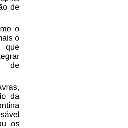
ção de
omo o
ais o
, que
tegrar
is de
vras,
io da
ntina
nsável
ou os