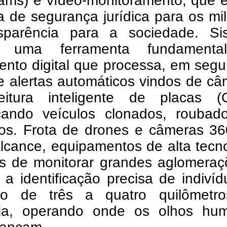
ams) e vídeo-monitoramento, que 
a de segurança jurídica para os mil
sparência para a sociedade.
Si
s, uma ferramenta fundament
ento digital que processa, em seg
e alertas automáticos vindos de c
itura inteligente de placas (
ficando veículos clonados, roubad
tos.
Frota de drones e câmeras 36
lcance, equipamentos de alta tecn
s de monitorar grandes aglomeraç
r a identificação precisa de indiví
o de três a quatro quilômetr
cia, operando onde os olhos hu