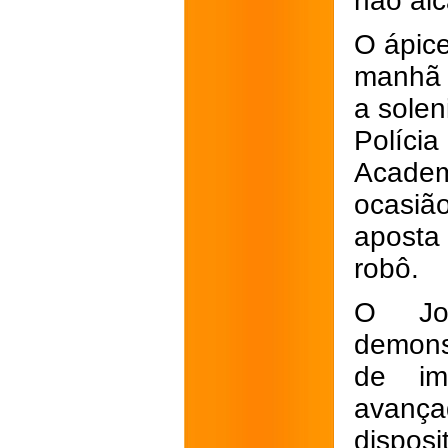
não al
O ápice
manhã d
a sole
Políci
Academ
ocasião
aposta
robô.
O Jo
demons
de im
avanç
dispos