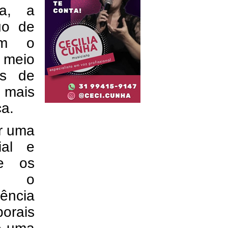
ia, a
uo de
nem o
 meio
os de
 mais
a.
r uma
ial e
re os
am o
ência
orais