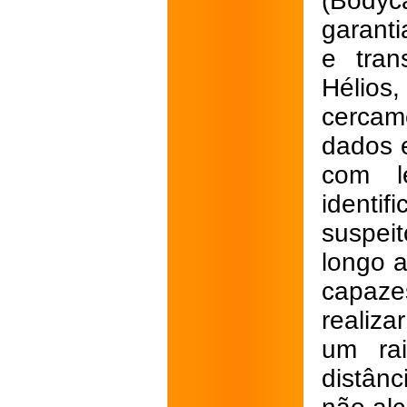
(Bodyc
garanti
e tran
Hélio
cercam
dados 
com le
identi
suspei
longo a
capaze
realiza
um rai
distân