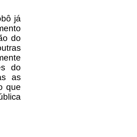
obô já
mento
ção do
outras
mente
es do
as as
o que
blica