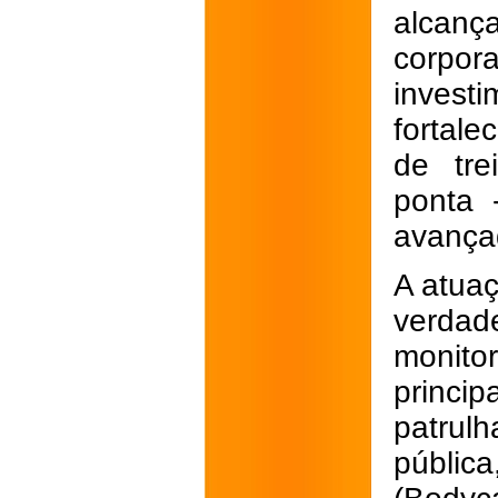
alcan
corpor
inves
fortal
de tre
ponta 
avança
A atua
verdad
monit
princ
patrul
públic