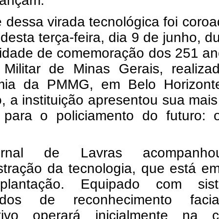
cançam.
 dessa virada tecnológica foi coro
esta terça-feira, dia 9 de junho, d
nidade de comemoração dos 251 an
a Militar de Minas Gerais, realiz
ia da PMMG, em Belo Horizont
, a instituição apresentou sua mai
 para o policiamento do futuro: 
rnal de Lavras acompanh
tração da tecnologia, que está em
plantação. Equipado com sis
ados de reconhecimento faci
itivo operará inicialmente na ca