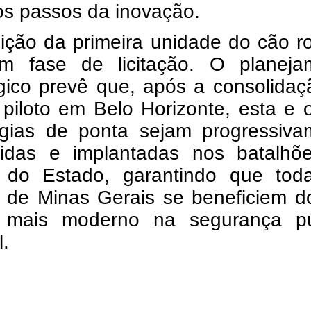
os passos da inovação.
ição da primeira unidade do cão r
m fase de licitação. O planeja
égico prevê que, após a consolida
 piloto em Belo Horizonte, esta e 
ogias de ponta sejam progressiva
idas e implantadas nos batalhõ
or do Estado, garantindo que tod
s de Minas Gerais se beneficiem d
mais moderno na segurança pú
.