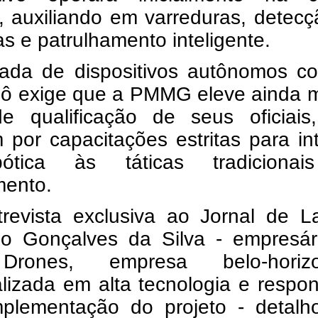
, auxiliando em varreduras, detec
 e patrulhamento inteligente.
ada de dispositivos autônomos c
bô exige que a PMMG eleve ainda m
de qualificação de seus oficiais
por capacitações estritas para in
ótica às táticas tradiciona
mento.
revista exclusiva ao Jornal de La
ano Gonçalves da Silva - empresár
Drones, empresa belo-horizo
lizada em alta tecnologia e respo
mplementação do projeto - detalh