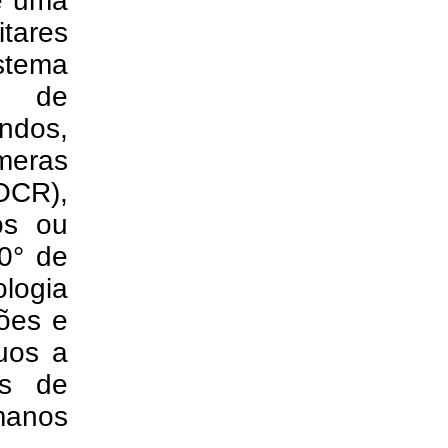
é uma
itares
stema
al de
undos,
âmeras
OCR),
os ou
0° de
ologia
ões e
duos a
os de
manos