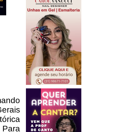
mando
erais
rica
. Para