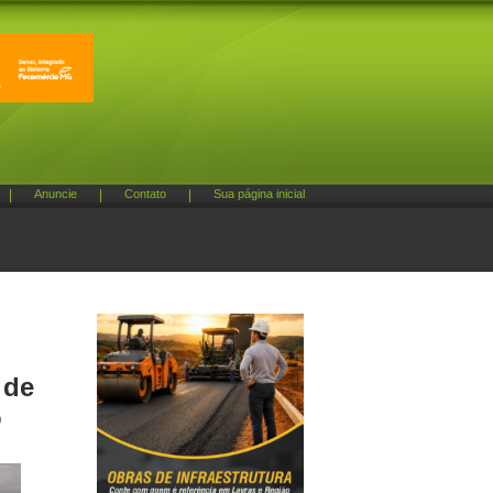
|
Anuncie
|
Contato
|
Sua página inicial
 de
o