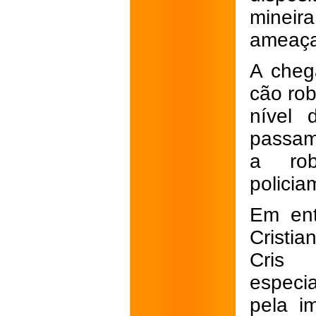
mineira
ameaças
A cheg
cão ro
nível 
passam 
a rob
policia
Em ent
Cristi
Cris 
especia
pela i