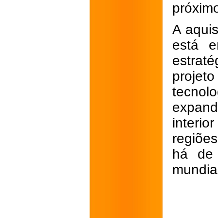
próxim
A aquis
está e
estrat
projeto
tecnol
expand
interi
regiõe
há de 
mundial