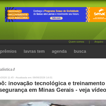
Quem somos
|
Arquivo
prêmios
lavras tem
agenda
busca
alística
/
/2026 11:45 - Atualizada em: 09/06/2026 14:01
ô: inovação tecnológica e treinamento
 segurança em Minas Gerais - veja víde