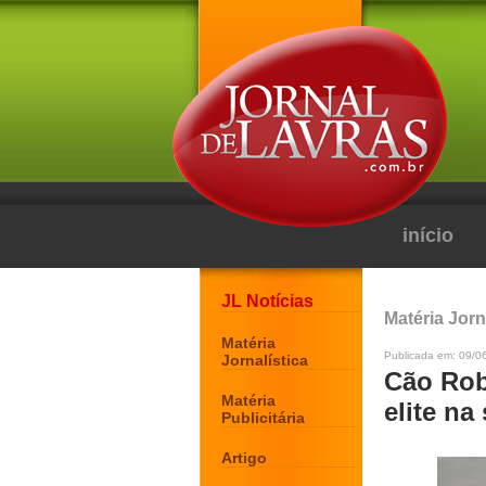
início
JL Notícias
Matéria Jorn
Matéria
Publicada em: 09/06
Jornalística
Cão Rob
Matéria
elite na
Publicitária
Artigo