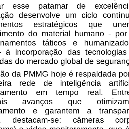
çar esse patamar de excelênc
ação desenvolve um ciclo contín
timentos estratégicos que u
ecimento do material humano - por
inamentos táticos e humanizad
- à incorporação das tecnologias
das do mercado global de seguranç
ção da PMMG hoje é respaldada po
eira rede de inteligência artific
oramento em tempo real. Ent
ipais avanços que otimiz
hamento e garantem a transpar
a, destacam-se: câmeras corp