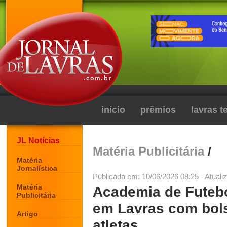
início
prêmios
lavras 
JL Notícias
Matéria Publicitária
/
Matéria
Jornalística
Publicada em: 10/06/2026 08:25 - Atuali
Matéria
Academia de Futebo
Publicitária
em Lavras com bols
Artigo
atletas