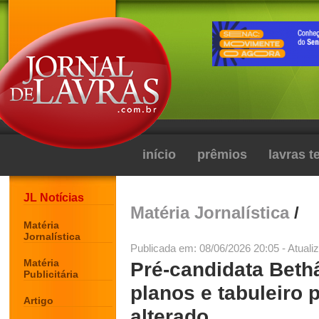
início
prêmios
lavras 
JL Notícias
Matéria Jornalística
/
Matéria
Jornalística
Publicada em: 08/06/2026 20:05 - Atuali
Matéria
Pré-candidata Bet
Publicitária
planos e tabuleiro 
Artigo
alterado