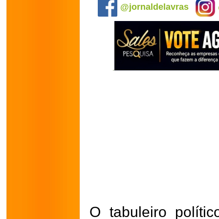
@jornaldelavras
O tabuleiro polít