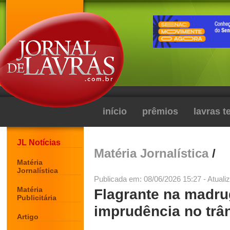
início
prêmios
lavras 
JL Notícias
Matéria Jornalística
/
Matéria
Jornalística
Publicada em: 08/06/2026 15:27 - Atuali
Matéria
Flagrante na madru
Publicitária
imprudência no trâ
Artigo