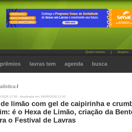
Quem somos
|
Arquivo
prêmios
lavras tem
agenda
busca
alística
/
6/2026 17:30 - Atualizada em: 09/06/2026 12:43
de limão com gel de caipirinha e crum
m: é o Hexa de Limão, criação da Bent
a o Festival de Lavras