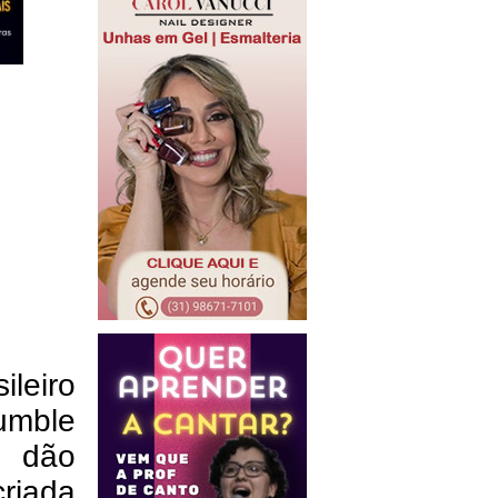
ileiro
rumble
u dão
riada