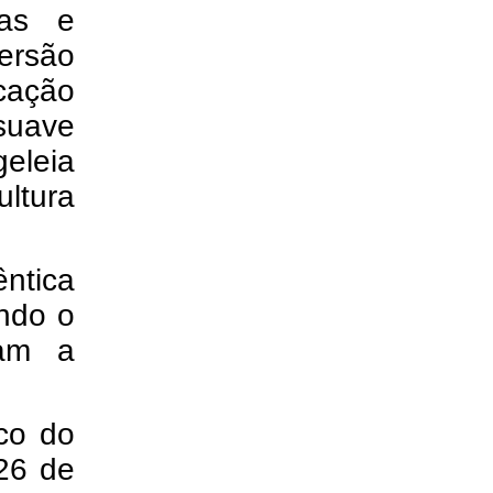
ras e
ersão
cação
suave
geleia
ltura
ntica
ndo o
cam a
ico do
 26 de