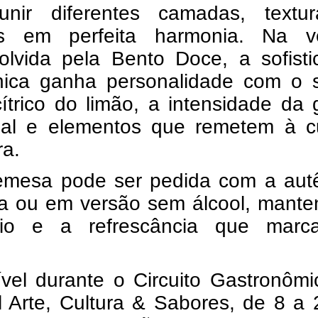
unir diferentes camadas, textu
s em perfeita harmonia. Na v
olvida pela Bento Doce, a sofisti
nica ganha personalidade com o 
ítrico do limão, a intensidade da 
nal e elementos que remetem à cu
ra.
emesa pode ser pedida com a autê
a ou em versão sem álcool, mante
brio e a refrescância que mar
ível durante o Circuito Gastronôm
l Arte, Cultura & Sabores, de 8 a