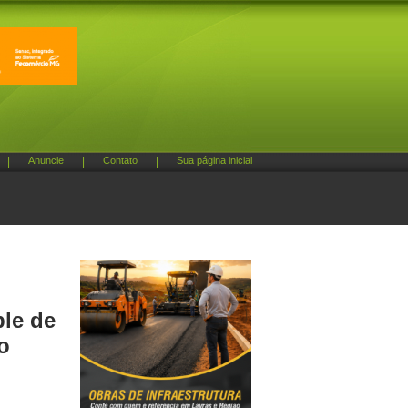
|
Anuncie
|
Contato
|
Sua página inicial
ble de
o