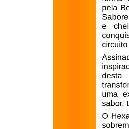
pela Be
Sabore
e chei
conqui
circuit
Assinad
inspir
desta 
transfo
uma ex
sabor, 
O Hexa
sobrem