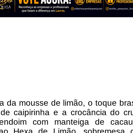
a da mousse de limão, o toque bras
 de caipirinha e a crocância do c
endoim com manteiga de caca
ao Hexa de Limão, sobremesa c