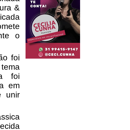
tura &
licada
omete
nte o
ão foi
 tema
a foi
ira em
 unir
ssica
ecida