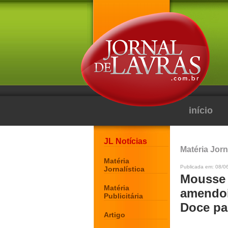
início
JL Notícias
Matéria Jorn
Matéria
Publicada em: 08/0
Jornalística
Mousse 
Matéria
amendoi
Publicitária
Doce par
Artigo