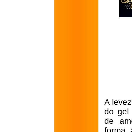
A levez
do gel
de am
forma 