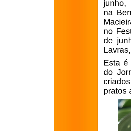
junho,
na Ben
Maciei
no Fest
de jun
Lavras,
Esta é 
do Jor
criados
pratos