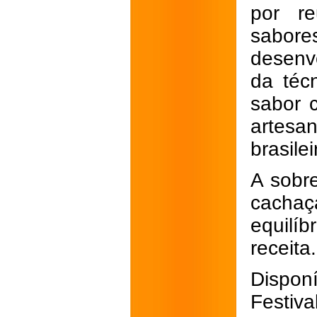
por re
sabore
desenv
da téc
sabor c
artesa
brasilei
A sobr
cachaç
equilí
receita.
Dispon
Festiva