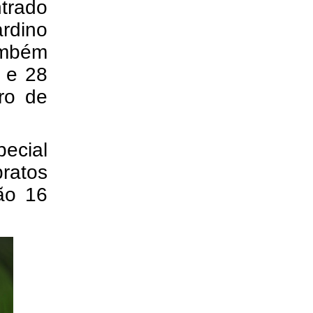
trado
rdino
ambém
7 e 28
ro de
pecial
ratos
São 16