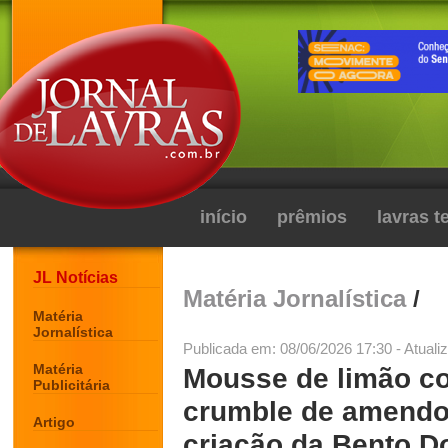
início
prêmios
lavras 
JL Notícias
Matéria Jornalística
/
Matéria
Jornalística
Publicada em: 08/06/2026 17:30 - Atuali
Matéria
Mousse de limão co
Publicitária
crumble de amendoi
Artigo
criação da Bento Do