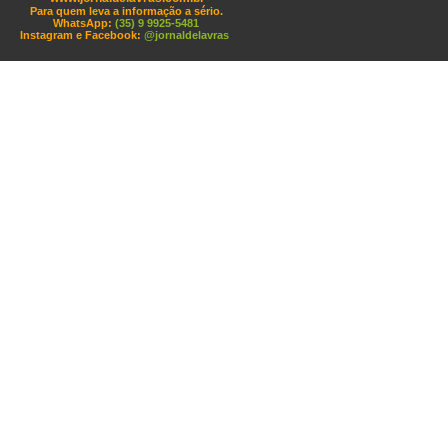
Para quem leva a informação a sério.
WhatsApp:
(35) 9 9925-5481
Instagram e Facebook:
@jornaldelavras