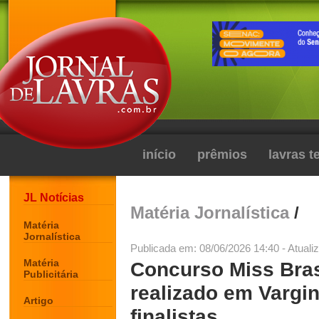
início
prêmios
lavras 
JL Notícias
Matéria Jornalística
/
Matéria
Jornalística
Publicada em: 08/06/2026 14:40 - Atuali
Matéria
Concurso Miss Bras
Publicitária
realizado em Vargin
Artigo
finalistas