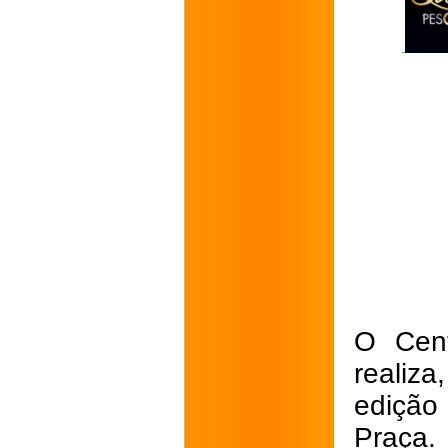
O Cent
realiza
edição
Praça.