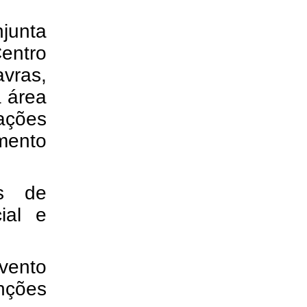
junta
ntro
vras,
 área
ações
mento
s de
cial e
evento
nções