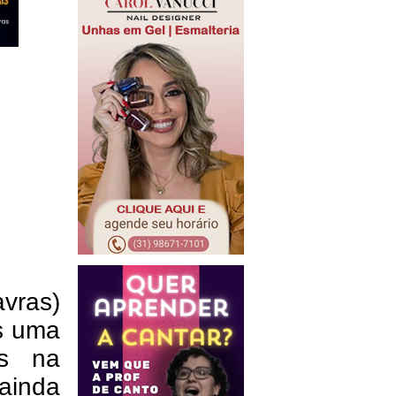
vras)
is uma
as na
ainda