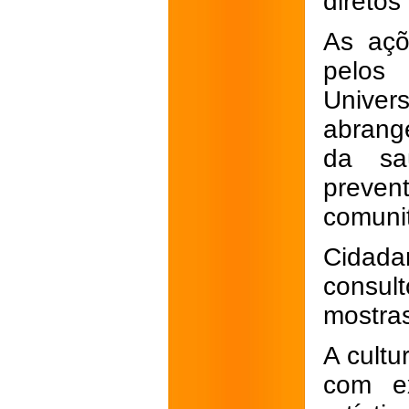
diretos
As açõ
pelos
Univer
abrang
da sa
preven
comunit
Cidad
consult
mostras
A cultu
com ex