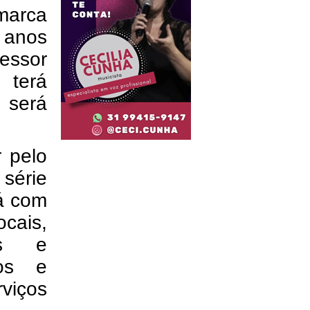
marca
 anos
fessor
 terá
 será
 pelo
 série
rá com
cais,
cos e
nos e
viços