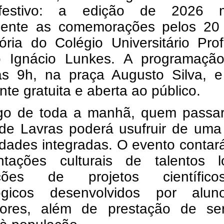
festivo: a edição de 2026 
lmente as comemorações pelos 20
ória do Colégio Universitário Pro
o Ignácio Lunkes. A programação
 às 9h, na praça Augusto Silva, e
nte gratuita e aberta ao público.
go de toda a manhã, quem passar
 de Lavras poderá usufruir de uma
idades integradas. O evento conta
ntações culturais de talentos lo
ições de projetos científi
ógicos desenvolvidos por alu
sores, além de prestação de ser