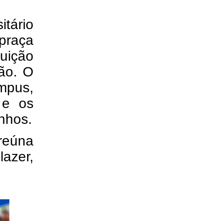
tário
praça
uição
ão. O
mpus,
 e os
nhos.
 reúna
azer,