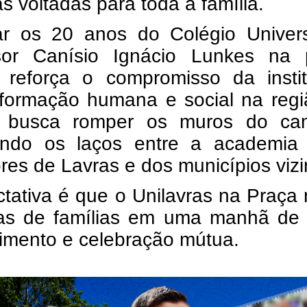
cas voltadas para toda a família.
ar os 20 anos do Colégio Universi
sor Canísio Ignácio Lunkes na 
a reforça o compromisso da instit
formação humana e social na regi
o busca romper os muros do ca
tando os laços entre a academia
es de Lavras e dos municípios vizi
tativa é que o Unilavras na Praça
as de famílias em uma manhã de l
imento e celebração mútua.