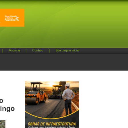
|
Anuncie
|
Contato
|
Sua página inicial
io
mingo