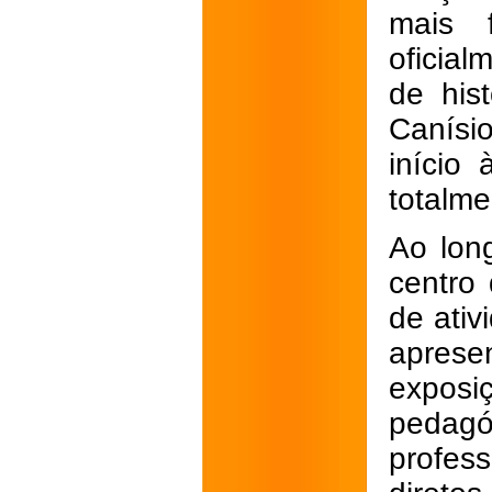
mais 
oficia
de hist
Canísi
início
totalme
Ao lon
centro
de ativ
aprese
expos
pedag
profes