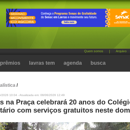
Quem somos
|
Arquivo
prêmios
lavras tem
agenda
busca
alística
/
6/2026 10:04 - Atualizada em: 08/06/2026 12:49
as na Praça celebrará 20 anos do Colég
itário com serviços gratuitos neste do