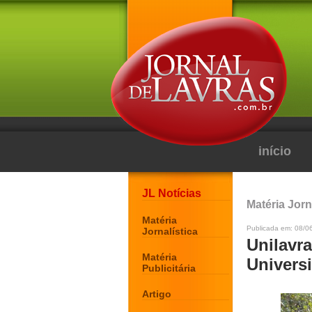
início
JL Notícias
Matéria Jorn
Matéria
Publicada em: 08/0
Jornalística
Unilavr
Matéria
Univers
Publicitária
Artigo