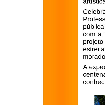
artísti
Celebr
Profes
públic
com a 
projet
estrei
morador
A expec
centen
conhec