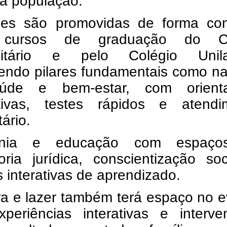
 à população.
es são promovidas de forma con
 cursos de graduação do Ce
sitário e pelo Colégio Unila
endo pilares fundamentais como na
úde e bem-estar, com orient
tivas, testes rápidos e atendi
ário.
ania e educação com espaço
oria jurídica, conscientização so
 interativas de aprendizado.
ra e lazer também terá espaço no 
periências interativas e interve