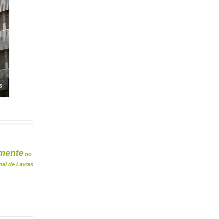
mente
no
nal de Lavras