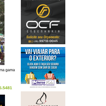
 uma gama
5.5481