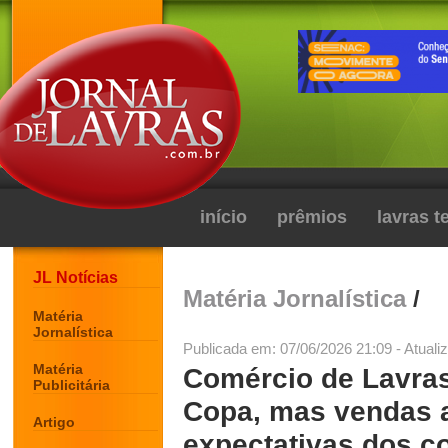
início
prêmios
lavras 
JL Notícias
Matéria Jornalística
/
Matéria
Jornalística
Publicada em: 07/06/2026 21:09 - Atuali
Matéria
Comércio de Lavras
Publicitária
Copa, mas vendas 
Artigo
expectativas dos c