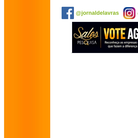
.
@jornaldelavras