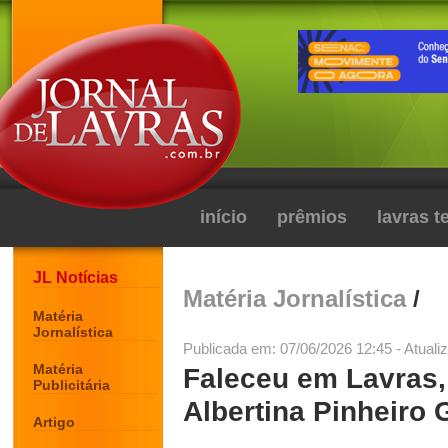
início
prêmios
lavras 
JL Notícias
Matéria Jornalística
/
Matéria
Jornalística
Publicada em: 07/06/2026 12:45 - Atuali
Matéria
Faleceu em Lavras,
Publicitária
Albertina Pinheiro
Artigo