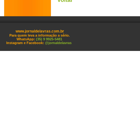
Voltar
www.jornaldelavras.com.br
Para quem leva a informação a sério.
WhatsApp:
(35) 9 9925-5481
Instagram e Facebook:
@jornaldelavras