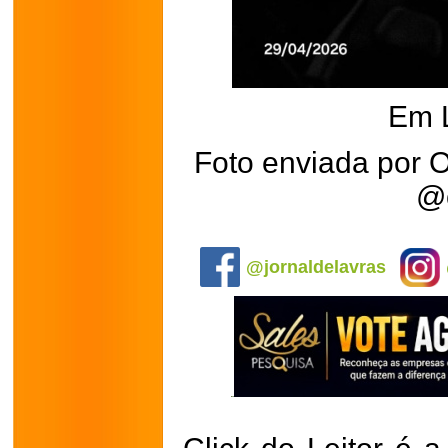
Em 
Foto enviada por 
@o
.
@jornaldelavras