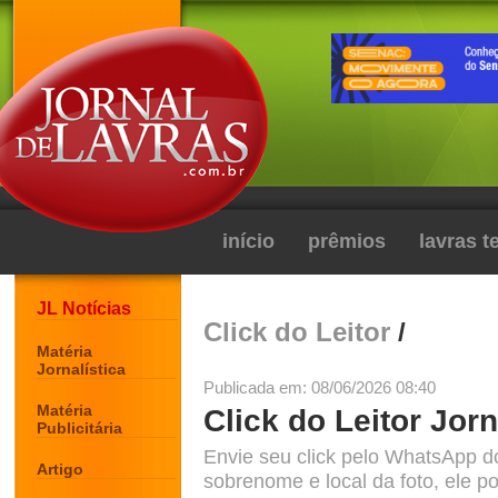
início
prêmios
lavras 
JL Notícias
Click do Leitor
/
Matéria
Jornalística
Publicada em: 08/06/2026 08:40
Matéria
Click do Leitor Jorn
Publicitária
Envie seu click pelo WhatsApp d
Artigo
sobrenome e local da foto, ele po