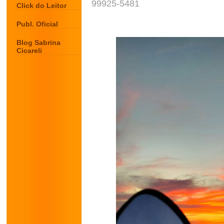
99925-5481
Click do Leitor
Publ. Oficial
Blog Sabrina
Cicareli