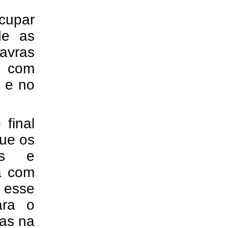
cupar
de as
avras
r com
e e no
final
que os
ras e
a com
r esse
ara o
gas na