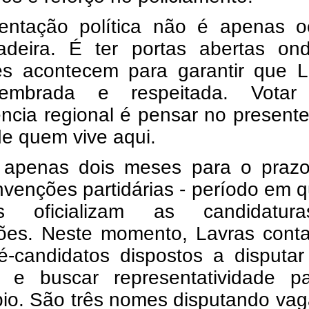
entação política não é apenas o
deira. É ter portas abertas on
es acontecem para garantir que L
lembrada e respeitada. Vota
ncia regional é pensar no present
de quem vive aqui.
 apenas dois meses para o prazo 
venções partidárias - período em 
dos oficializam as candidatu
ções. Neste momento, Lavras cont
ré-candidatos dispostos a disputa
 e buscar representatividade p
pio. São três nomes disputando va