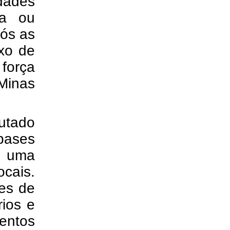
idades
ça ou
pós as
uxo de
força
Minas
utado
bases
r uma
cais.
es de
rios e
entos