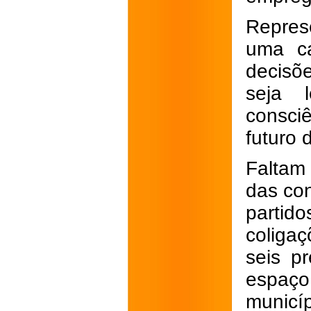
Repres
uma ca
decisõ
seja 
consciê
futuro 
Faltam
das con
parti
coliga
seis p
espaço
municí