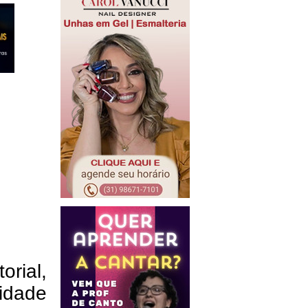
orial,
vidade