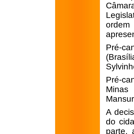
Câmar
Legisla
ordem
apresen
Pré-c
(Brasí
Sylvinh
Pré-ca
Minas 
Mansur
A decis
do cid
parte, 