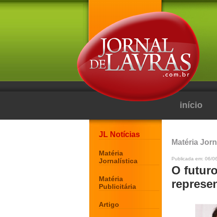
início
JL Notícias
Matéria Jorn
Matéria
Publicada em: 06/0
Jornalística
O futur
Matéria
represen
Publicitária
Artigo