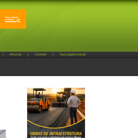
|
Anuncie
|
Contato
|
Sua página inicial