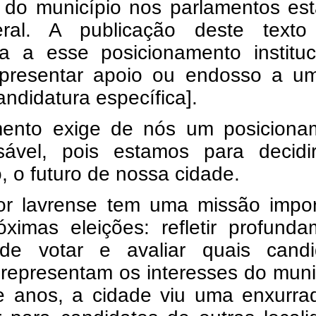
a do município nos parlamentos es
ral. A publicação deste texto
da a esse posicionamento instituc
presentar apoio ou endosso a u
andidatura específica].
nto exige de nós um posiciona
sável, pois estamos para decidi
, o futuro de nossa cidade.
tor lavrense tem uma missão impor
óximas eleições: refletir profund
de votar e avaliar quais candi
representam os interesses do muni
e anos, a cidade viu uma enxurra