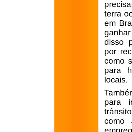
precis
terra 
em Bra
ganhar 
disso 
por rec
como s
para h
locais.
Também
para i
trânsi
como 
emprego