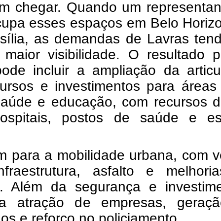
am chegar. Quando um representan
ocupa esses espaços em Belo Horiz
sília, as demandas de Lavras ten
maior visibilidade. O resultado p
pode incluir a ampliação da artic
ursos e investimentos para áreas 
aúde e educação, com recursos di
ospitais, postos de saúde e es
 para a mobilidade urbana, com v
nfraestrutura, asfalto e melhori
to. Além da segurança e investime
a atração de empresas, geraç
s e reforço no policiamento.